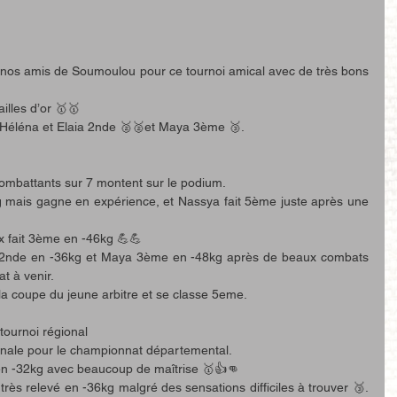
nos amis de Soumoulou pour ce tournoi amical avec de très bons 
illes d’or 🥇🥇
, Héléna et Elaia 2nde 🥈🥈et Maya 3ème 🥉.
ombattants sur 7 montent sur le podium.
 mais gagne en expérience, et Nassya fait 5ème juste après une 
x fait 3ème en -46kg 💪💪
 2nde en -36kg et Maya 3ème en -48kg après de beaux combats 
t à venir.
r la coupe du jeune arbitre et se classe 5eme.
tournoi régional
finale pour le championnat départemental. 
en -32kg avec beaucoup de maîtrise 🥇👍👊
rès relevé en -36kg malgré des sensations difficiles à trouver 🥉. 