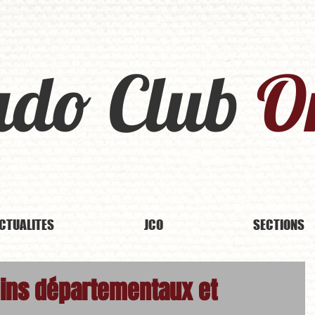
udo Club
Or
CTUALITES
JCO
SECTIONS
ins départementaux et