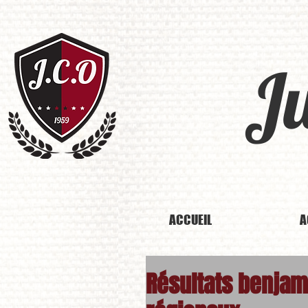
J
ACCUEIL
A
Résultats benjam