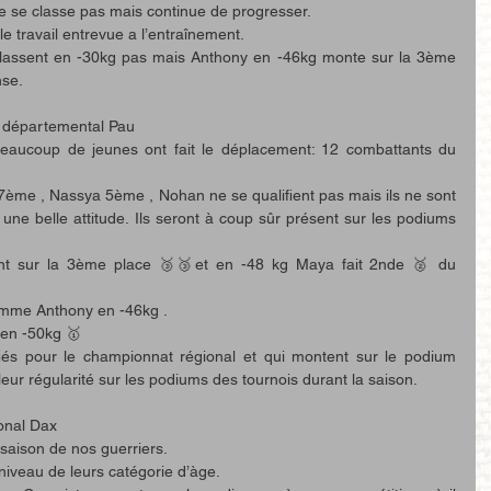
 se classe pas mais continue de progresser.
e travail entrevue a l’entraînement.
lassent en -30kg pas mais Anthony en -46kg monte sur la 3ème 
nse.
 départemental Pau 
aucoup de jeunes ont fait le déplacement: 12 combattants du 
7ème , Nassya 5ème , Nohan ne se qualifient pas mais ils ne sont 
ne belle attitude. Ils seront à coup sûr présent sur les podiums 
nt sur la 3ème place 🥉🥉et en -48 kg Maya fait 2nde 🥈 du 
omme Anthony en -46kg .
 en -50kg 🥇
fiés pour le championnat régional et qui montent sur le podium 
r régularité sur les podiums des tournois durant la saison. 
onal Dax 
 saison de nos guerriers.
 niveau de leurs catégorie d’àge.