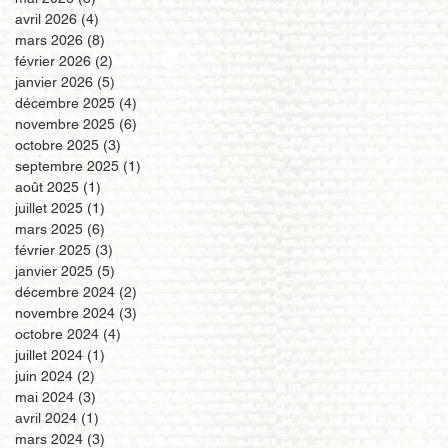
avril 2026
(4)
4 posts
mars 2026
(8)
8 posts
février 2026
(2)
2 posts
janvier 2026
(5)
5 posts
décembre 2025
(4)
4 posts
novembre 2025
(6)
6 posts
octobre 2025
(3)
3 posts
septembre 2025
(1)
1 post
août 2025
(1)
1 post
juillet 2025
(1)
1 post
mars 2025
(6)
6 posts
février 2025
(3)
3 posts
janvier 2025
(5)
5 posts
décembre 2024
(2)
2 posts
novembre 2024
(3)
3 posts
octobre 2024
(4)
4 posts
juillet 2024
(1)
1 post
juin 2024
(2)
2 posts
mai 2024
(3)
3 posts
avril 2024
(1)
1 post
mars 2024
(3)
3 posts