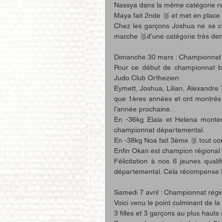
Nassya dans la même catégorie ne
Maya fait 2nde 🥈 et met en place l
Chez les garçons Joshua ne se c
marche 🥉d’une catégorie très de
Dimanche 30 mars : Championnat
Pour ce début de championnat be
Judo Club Orthezien 
Eymett, Joshua, Lilian, Alexandre 
que 1ères années et ont montrés u
l’année prochaine.
En -36kg Elaïa et Helena monte
championnat départemental. 
En -38kg Noa fait 3ème 🥉 tout c
Enfin Okan est champion régional
Félicitation à nos 6 jeunes quali
départemental. Cela récompense leu
Samedi 7 avril : Championnat régi
Voici venu le point culminant de la
3 filles et 3 garçons au plus hauts