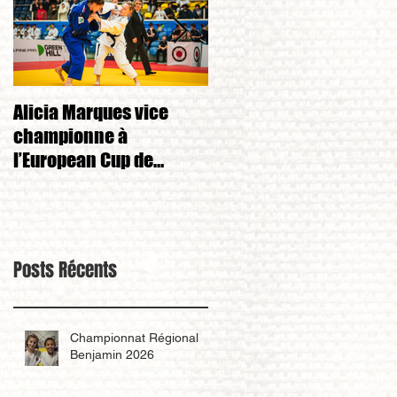
Alicia Marques vice
Alicia Marques 3eme d
championne à
championnat de FRANC
l’European Cup de
cadet 1ere division 
Tchéquie 🇨🇿
Posts Récents
Championnat Régional
Benjamin 2026