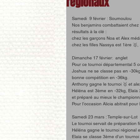
régionaux
Samedi  9 février : Soumoulou 
Nos benjamins combattaient chez 
résultats à la clé : 
chez les garçons Noa et Alex méda
chez les filles Nassya est 1ère 
Dimanche 17 février:  anglet 
Pour ce tournoi départemental 5 c
Joshua ne se classe pas en -30kg
bonne compétition en -36kg.
Anthony gagne le tournoi 🥇 et ale
Héléna est 3ème en -32kg, Elaïa
et préparé au mieux le championna
Pour l’occasion Alicia abitrait pou
Samedi 23 mars : Temple-sur-Lot  
Le tournoi servait de préparation 
Héléna gagne le tournoi régional 
Elaïa se classe 3ème d’un tournoi t