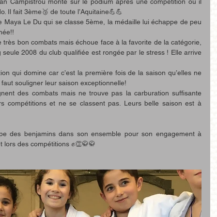
an Campistrou monte sur le podium après une compétition où il 
o. Il fait 3ème🥉 de toute l’Aquitaine💪💪
e Maya Le Du qui se classe 5ème, la médaille lui échappe de peu 
née!!
très bon combats mais échoue face à la favorite de la catégorie, 
seule 2008 du club qualifiée est rongée par le stress ! Elle arrive 
ption qui domine car c’est la première fois de la saison qu’elles ne 
faut souligner leur saison exceptionnelle! 
ent des combats mais ne trouve pas la carburation suffisante 
s compétitions et ne se classent pas. Leurs belle saison est à 
roupe des benjamins dans son ensemble pour son engagement à 
et lors des compétitions ✊👏🥋🥋