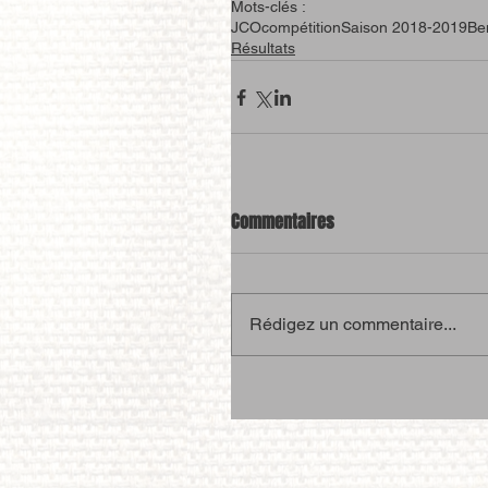
Mots-clés :
JCO
compétition
Saison 2018-2019
Be
Résultats
Commentaires
Rédigez un commentaire...