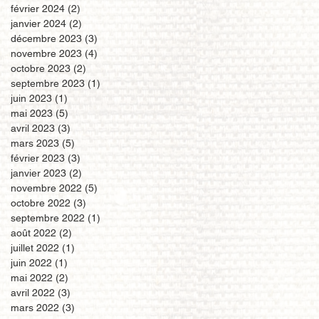
février 2024
(2)
2 posts
janvier 2024
(2)
2 posts
décembre 2023
(3)
3 posts
novembre 2023
(4)
4 posts
octobre 2023
(2)
2 posts
septembre 2023
(1)
1 post
juin 2023
(1)
1 post
mai 2023
(5)
5 posts
avril 2023
(3)
3 posts
mars 2023
(5)
5 posts
février 2023
(3)
3 posts
janvier 2023
(2)
2 posts
novembre 2022
(5)
5 posts
octobre 2022
(3)
3 posts
septembre 2022
(1)
1 post
août 2022
(2)
2 posts
juillet 2022
(1)
1 post
juin 2022
(1)
1 post
mai 2022
(2)
2 posts
avril 2022
(3)
3 posts
mars 2022
(3)
3 posts