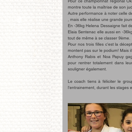
Pour ce championnat régional Ok
montre toute la maîtrise de son jud
Autre performance à noter celle d
, mais elle réalise une grande jour
En -36kg Helena Dessaigne fait de 
Elaia Sentenac elle aussi en -36kg 
tout de même à se classer 9ème. 
Pour nos trois filles c’est la déce
montent pas sur le podium! Mais il 
Anthony Rabis et Noa Papuy gagn
pour rentrer totalement dans leur
souligner également.
Le coach tiens à féliciter le g
l’entrainement, durant les stages 