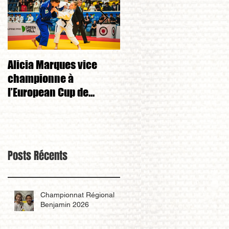
Alicia Marques vice
Alicia Marques 3eme d
championne à
championnat de FRANC
l’European Cup de
cadet 1ere division 
Tchéquie 🇨🇿
Posts Récents
Championnat Régional
Benjamin 2026