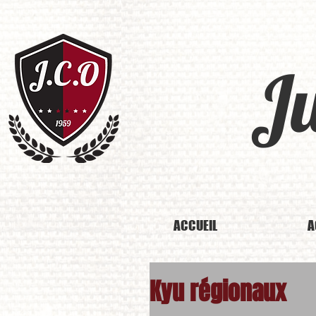
J
ACCUEIL
A
Kyu régionaux