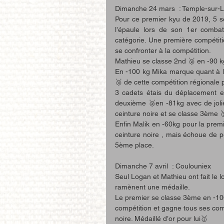
Dimanche 24 mars  : Temple-sur-L
Pour ce premier kyu de 2019, 5 s
l’épaule lors de son 1er combat 
catégorie. Une première compétiti
se confronter à la compétition.
Mathieu se classe 2nd 🥈 en -90 kg
En -100 kg Mika marque quant à lu
🥉 de cette compétition régionale 
3 cadets étais du déplacement et 
deuxième 🥈en -81kg avec de jolie
ceinture noire et se classe 3ème 
Enfin Malik en -60kg pour la premi
ceinture noire , mais échoue de p
5ème place.
Dimanche 7 avril  : Coulouniex 
Seul Logan et Mathieu ont fait le
ramènent une médaille.
Le premier se classe 3ème en -100
compétition et gagne tous ses com
noire. Médaillé d’or pour lui🥇