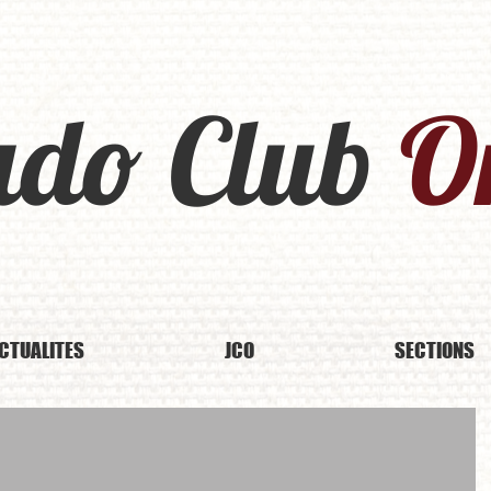
udo Club
Or
CTUALITES
JCO
SECTIONS