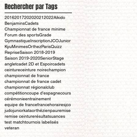
Rechercher par Tags
2016
2017
2020
2021
2022
Aïkido
Benjamins
Cadets
Championnat de france minime
Forum des sports
Grade
Gymnastique
Inscription
JCO
Junior
Kyu
Minimes
Orthez
Paris
Quizz
Reprise
Saison 2018-2019
Saison 2019-2020
Senior
Stage
anglet
cadet 2D et Espoir
cadets
ceinture
ceinture noire
champion
championnat de france
championnat de france cadet
championnat régional
club
compétition
coupe d'espagne
cours
cérémonie
entrainement
equipe de france
france
horaires
jco
judo
junior
kata
orthézien
pau
remise
remise ceinture
résultat
suances
test match
tournois labelisés
veteran