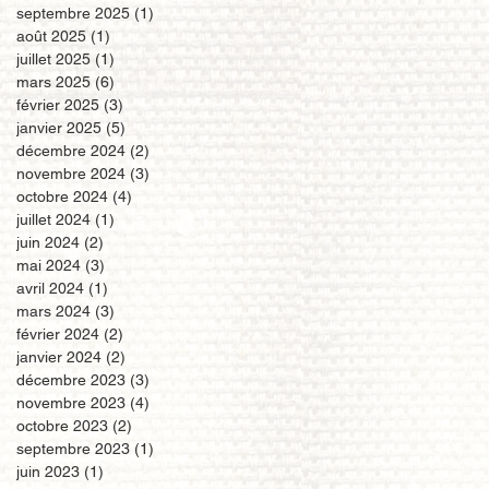
septembre 2025
(1)
1 post
août 2025
(1)
1 post
juillet 2025
(1)
1 post
mars 2025
(6)
6 posts
février 2025
(3)
3 posts
janvier 2025
(5)
5 posts
décembre 2024
(2)
2 posts
novembre 2024
(3)
3 posts
octobre 2024
(4)
4 posts
juillet 2024
(1)
1 post
juin 2024
(2)
2 posts
mai 2024
(3)
3 posts
avril 2024
(1)
1 post
mars 2024
(3)
3 posts
février 2024
(2)
2 posts
janvier 2024
(2)
2 posts
décembre 2023
(3)
3 posts
novembre 2023
(4)
4 posts
octobre 2023
(2)
2 posts
septembre 2023
(1)
1 post
juin 2023
(1)
1 post