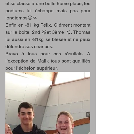
et se classe à une belle 5ème place, les 
podiums lui échappe mais pas pour 
longtemps😉👊
Enfin en -81 kg Félix, Clément montent 
sur la boîte: 2nd 🥈et 3ème 🥉. Thomas 
lui aussi en -81kg se blesse et ne peux 
défendre ses chances. 
Bravo à tous pour ces résultats. A 
l’exception de Malik tous sont qualifiés 
pour l’échelon supérieur.