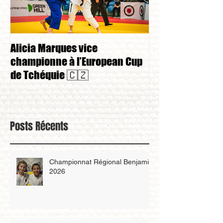
Alicia Marques vice
Alicia Marques 
championne à l’European Cup
championnat de
de Tchéquie 🇨🇿
Posts Récents
Championnat Régional Benjamin
2026