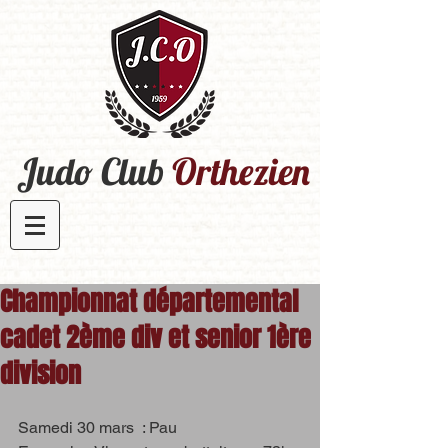
Judo Club
Orthezien​
Championnat départemental
cadet 2ème div et senior 1ère
division
Samedi 30 mars  : Pau 