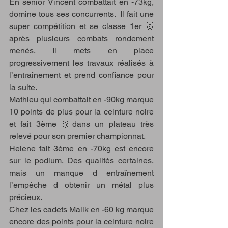
En senior Vincent combattait en -73kg, 
domine tous ses concurrents.  Il fait une 
super compétition et se classe 1er 🥇
après plusieurs combats rondement 
menés. Il mets en place 
progressivement les travaux réalisés à 
l’entraînement et prend confiance pour 
la suite.
Mathieu qui combattait en -90kg marque 
10 points de plus pour la ceinture noire 
et fait 3ème 🥉dans un plateau très 
relevé pour son premier championnat.
Helene fait 3ème en -70kg est encore 
sur le podium. Des qualités certaines, 
mais un manque d entraînement 
l’empêche d obtenir un métal plus 
précieux. 
Chez les cadets Malik en -60 kg marque 
encore des points pour la ceinture noire 