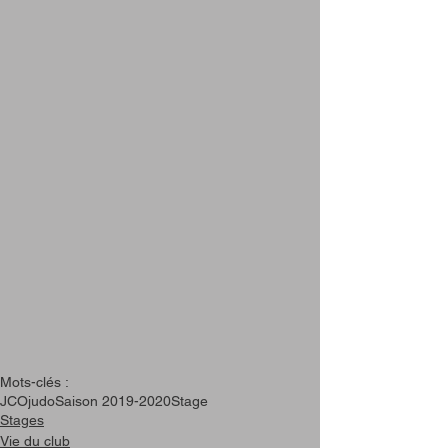
Mots-clés :
JCO
judo
Saison 2019-2020
Stage
Stages
Vie du club