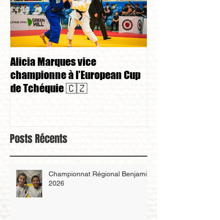
Alicia Marques vice
Alicia Marques 
championne à l’European Cup
championnat de
de Tchéquie 🇨🇿
Posts Récents
Championnat Régional Benjamin
2026