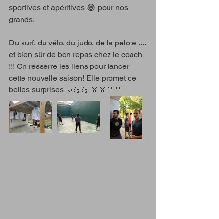
sportives et apéritives 😂 pour nos 
grands. 
Du surf, du vélo, du judo, de la pelote .... 
et bien sûr de bon repas chez le coach 
!!! On resserre les liens pour lancer 
cette nouvelle saison! Elle promet de 
belles surprises 👊💪💪 🏅🏅🏅🏅