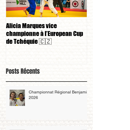
Alicia Marques vice
Alicia Marques 
championne à l’European Cup
championnat de
de Tchéquie 🇨🇿
Posts Récents
Championnat Régional Benjamin
2026