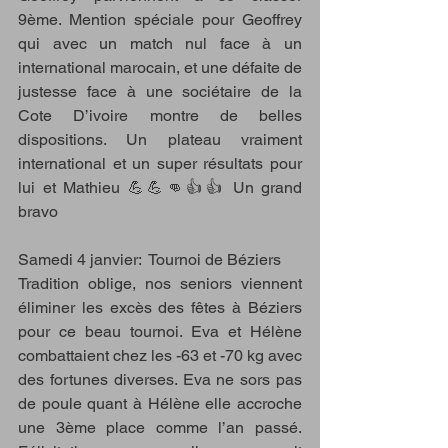
9ème. Mention spéciale pour Geoffrey 
qui avec un match nul face à un 
international marocain, et une défaite de 
justesse face à une sociétaire de la 
Cote D’ivoire montre de belles 
dispositions. Un plateau vraiment 
international et un super résultats pour 
lui et Mathieu 💪💪👊👍👍 Un grand 
bravo 
Samedi 4 janvier:  Tournoi de Béziers   
Tradition oblige, nos seniors viennent 
éliminer les excès des fêtes à Béziers 
pour ce beau tournoi. Eva et Hélène 
combattaient chez les -63 et -70 kg avec 
des fortunes diverses. Eva ne sors pas 
de poule quant à Hélène elle accroche 
une 3ème place comme l’an passé. 