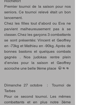
Rochefort
Premier tournoi de la saison pour nos 
seniors. Ce tournoi relevé était un bon 
lancement.
Chez les filles tout d’abord ou Eva ne 
parvient malheureusement pas à se 
classer. Chez les garçons 3 combattants 
se sont présentés: Vincent et Geoffrey 
en -73kg et Mathieu en -90kg. Après de 
bonnes bastons et quelques combats 
gagnés . Nos judokas rentre plein 
d’envies pour la saison et Geoffrey 
accroche une belle 9ème place  🥋👊👊 
Dimanche 27 octobre  :  Tournoi de 
Tarbes 
Pour ce second tournoi. Les mêmes 
combattants et en plus notre 3ème 