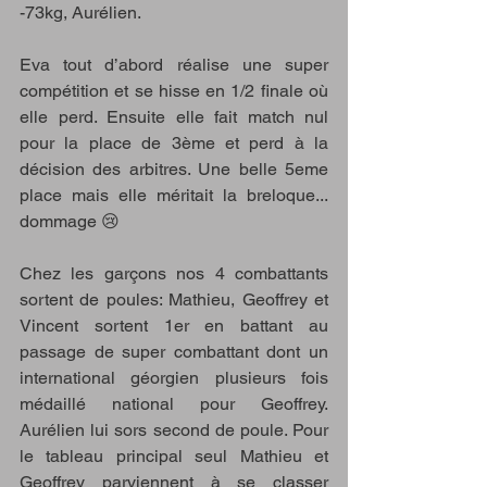
-73kg, Aurélien.
Eva tout d’abord réalise une super 
compétition et se hisse en 1/2 finale où 
elle perd. Ensuite elle fait match nul 
pour la place de 3ème et perd à la 
décision des arbitres. Une belle 5eme 
place mais elle méritait la breloque... 
dommage 😢
Chez les garçons nos 4 combattants 
sortent de poules: Mathieu, Geoffrey et 
Vincent sortent 1er en battant au 
passage de super combattant dont un 
international géorgien plusieurs fois 
médaillé national pour Geoffrey. 
Aurélien lui sors second de poule. Pour 
le tableau principal seul Mathieu et 
Geoffrey parviennent à se classer 