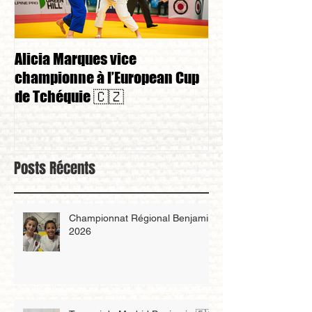
Alicia Marques vice
Alicia Marques 
championne à l’European Cup
championnat de
de Tchéquie 🇨🇿
Posts Récents
Championnat Régional Benjamin
2026