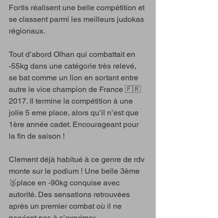
Fortis réalisent une belle compétition et 
se classent parmi les meilleurs judokas 
régionaux.
Tout d’abord Oïhan qui combattait en 
-55kg dans une catégorie très relevé, 
se bat comme un lion en sortant entre 
autre le vice champion de France 🇫🇷 
2017. Il termine la compétition à une 
jolie 5 eme place, alors qu’il n’est que 
1ère année cadet. Encourageant pour 
la fin de saison !
Clement déjà habitué à ce genre de rdv 
monte sur le podium ! Une belle 3ème 
🥉place en -90kg conquise avec 
autorité. Des sensations retrouvées 
après un premier combat où il ne 
parvient pas à s’exprimer. 