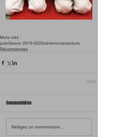
Mots-clés :
judo
Saison 2019-2020
cérémonie
ceinture
Récompenses
Commentaires
Rédigez un commentaire...