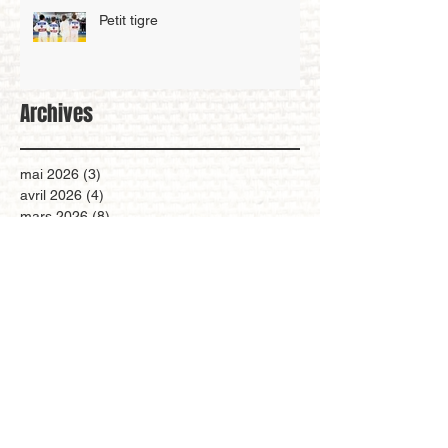
Petit tigre
Archives
mai 2026
(3)
3 posts
avril 2026
(4)
4 posts
mars 2026
(8)
8 posts
février 2026
(2)
2 posts
janvier 2026
(5)
5 posts
décembre 2025
(4)
4 posts
novembre 2025
(6)
6 posts
octobre 2025
(3)
3 posts
septembre 2025
(1)
1 post
août 2025
(1)
1 post
juillet 2025
(1)
1 post
mars 2025
(6)
6 posts
février 2025
(3)
3 posts
janvier 2025
(5)
5 posts