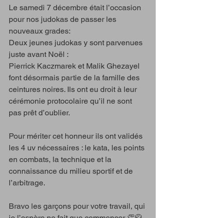
Le samedi 7 décembre était l’occasion 
pour nos judokas de passer les 
nouveaux grades:
Deux jeunes judokas y sont parvenues 
juste avant Noël :
Pierrick Kaczmarek et Malik Ghezayel 
font désormais partie de la famille des 
ceintures noires. Ils ont eu droit à leur 
cérémonie protocolaire qu’il ne sont 
pas prêt d’oublier. 
Pour mériter cet honneur ils ont validés 
les 4 uv nécessaires : le kata, les points 
en combats, la technique et la 
connaissance du milieu sportif et de 
l’arbitrage.
Bravo les garçons pour votre travail, qui 
je l’espère ne fait que commencer 👏🥋