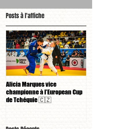
Posts à l'affiche
Alicia Marques vice
Alicia Marques 
championne à l’European Cup
championnat de
de Tchéquie 🇨🇿