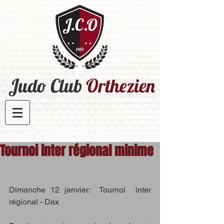
Judo Club
Orthezien​
Tournoi inter régional minime
Dimanche 12 janvier:  Tournoi  inter 
régional - Dax