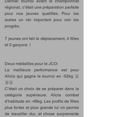
Dernier tournoi avant le championnat 
régional, c’était une préparation parfaite 
pour nos jeunes qualifiés. Pour les 
autres un rdv important pour voir les 
progrès. 
7 jeunes ont fait le déplacement, 4 filles 
et 3 garçons  !
Deux médailles pour le JCO: 
La meilleure performance est pour 
Alicia qui gagne le tournoi en -52kg 🥇
🥇🥇
C’était un choix de se préparer dans la 
catégorie supérieure. Alicia combat 
d’habitude en -48kg. Les profils de filles 
plus fortes et plus grande lui on permis 
de travailler dur, et chose surprenante 