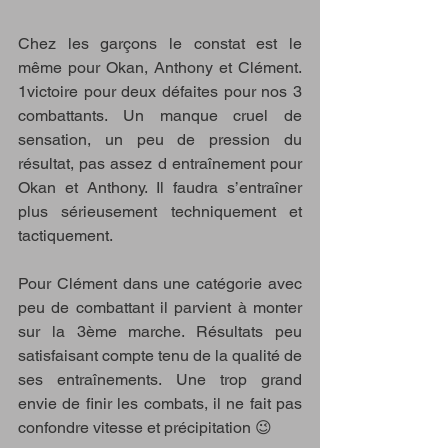
Chez les garçons le constat est le 
même pour Okan, Anthony et Clément. 
1victoire pour deux défaites pour nos 3 
combattants. Un manque cruel de 
sensation, un peu de pression du 
résultat, pas assez d entraînement pour 
Okan et Anthony. Il faudra s’entraîner 
plus sérieusement techniquement et 
tactiquement. 
Pour Clément dans une catégorie avec 
peu de combattant il parvient à monter 
sur la 3ème marche. Résultats peu 
satisfaisant compte tenu de la qualité de 
ses entraînements. Une trop grand 
envie de finir les combats, il ne fait pas 
confondre vitesse et précipitation 😉