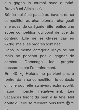
elle gagne le tournoi avec autorité. 
Bravo à toi Alicia 💪💪
Sénéa qui était passé au travers de sa 
compétition au championnat, changeait 
elle aussi de catégorie. Elle réalise une 
super compétition du point de vue du 
contenu. Elle ne se classe pas en 
-57kg, mais les progrès sont net!
Dans la même catégorie Maya se bat 
mais ne parvient pas à gagner de 
combat. Dommage les progrès 
passerons par l’entraînement.
En -40 kg Heléna ne parvient pas à 
rentrer dans sa compétition, le contexte 
difficile pour elle au niveau extra sportif, 
l’aura impacté négativement. Les 
vacances feront du bien à la tête. Nul 
doute qu’elle se relèvera plus forte 😉👊
👊