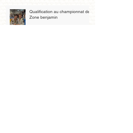
Qualification au championnat de
Zone benjamin
Petit tigre
Archives
mai 2026
(3)
3 posts
avril 2026
(4)
4 posts
mars 2026
(8)
8 posts
février 2026
(2)
2 posts
janvier 2026
(5)
5 posts