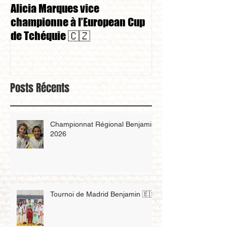
Alicia Marques vice
Alicia Marques 
championne à l’European Cup
championnat de
de Tchéquie 🇨🇿
Posts Récents
Championnat Régional Benjamin
2026
Tournoi de Madrid Benjamin 🇪🇸