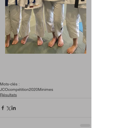
Mots-clés :
JCO
compétition
2020
Minimes
Résultats