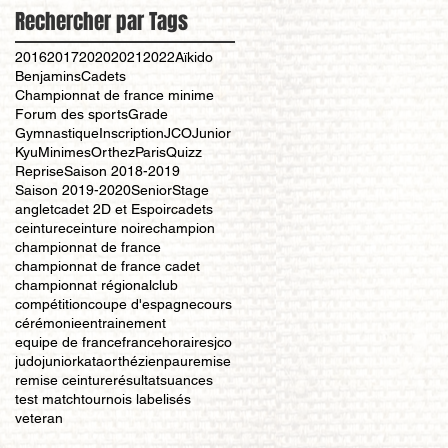
Rechercher par Tags
2016
2017
2020
2021
2022
Aïkido
Benjamins
Cadets
Championnat de france minime
Forum des sports
Grade
Gymnastique
Inscription
JCO
Junior
Kyu
Minimes
Orthez
Paris
Quizz
Reprise
Saison 2018-2019
Saison 2019-2020
Senior
Stage
anglet
cadet 2D et Espoir
cadets
ceinture
ceinture noire
champion
championnat de france
championnat de france cadet
championnat régional
club
compétition
coupe d'espagne
cours
cérémonie
entrainement
equipe de france
france
horaires
jco
judo
junior
kata
orthézien
pau
remise
remise ceinture
résultat
suances
test match
tournois labelisés
veteran