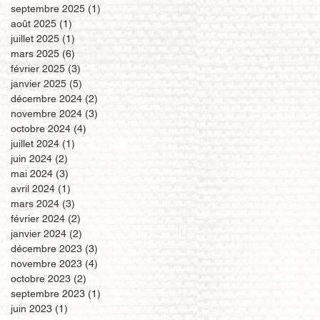
septembre 2025
(1)
1 post
août 2025
(1)
1 post
juillet 2025
(1)
1 post
mars 2025
(6)
6 posts
février 2025
(3)
3 posts
janvier 2025
(5)
5 posts
décembre 2024
(2)
2 posts
novembre 2024
(3)
3 posts
octobre 2024
(4)
4 posts
juillet 2024
(1)
1 post
juin 2024
(2)
2 posts
mai 2024
(3)
3 posts
avril 2024
(1)
1 post
mars 2024
(3)
3 posts
février 2024
(2)
2 posts
janvier 2024
(2)
2 posts
décembre 2023
(3)
3 posts
novembre 2023
(4)
4 posts
octobre 2023
(2)
2 posts
septembre 2023
(1)
1 post
juin 2023
(1)
1 post