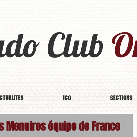
udo Club
Or
CTUALITES
JCO
SECTIONS
es Menuires équipe de France