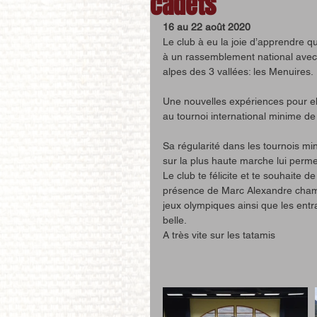
cadets
16 au 22 août 2020
Le club à eu la joie d’apprendre q
à un rassemblement national avec 
alpes des 3 vallées: les Menuires. 
Une nouvelles expériences pour ell
au tournoi international minime de 
Sa régularité dans les tournois mi
sur la plus haute marche lui perm
Le club te félicite et te souhaite 
présence de Marc Alexandre champ
jeux olympiques ainsi que les entr
belle.
A très vite sur les tatamis