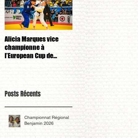
Alicia Marques vice
Alicia Marques 3eme d
championne à
championnat de FRANC
l’European Cup de
cadet 1ere division 
Tchéquie 🇨🇿
Posts Récents
Championnat Régional
Benjamin 2026