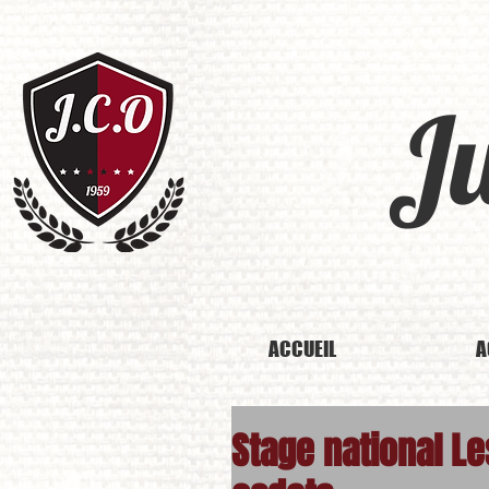
J
ACCUEIL
A
Stage national L