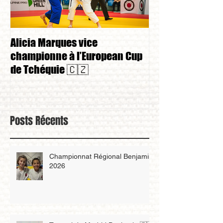
Alicia Marques vice
Alicia Marques 
championne à l’European Cup
championnat de
de Tchéquie 🇨🇿
Posts Récents
Championnat Régional Benjamin
2026