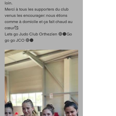
loin.
Merci à tous les supporters du club 
venus les encourager: nous étions 
comme à domicile et ça fait chaud au 
cœur🥰
Lets go Judo Club Orthezien 🔴⚫️Go 
go go JCO 🔴⚫️