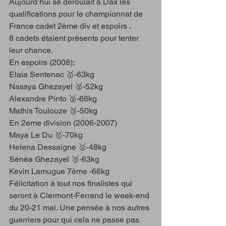
Aujourd’hui se déroulait à Dax les 
qualifications pour le championnat de 
France cadet 2ème div et espoirs .
8 cadets étaient présents pour tenter 
leur chance. 
En espoirs (2008):
Elaia Sentenac 🥇-63kg
Nassya Ghezayel 🥈-52kg
Alexandre Pinto 🥈-66kg
Mathis Toulouze 🥉-50kg
En 2eme division (2006-2007)
Maya Le Du 🥇-70kg
Helena Dessaigne 🥈-48kg
Sénéa Ghezayel 🥉-63kg
Kevin Lamugue 7ème -66kg
Félicitation à tout nos finalistes qui 
seront à Clermont-Ferrand le week-end 
du 20-21 mai. Une pensée à nos autres 
guerriers pour qui cela ne passe pas 