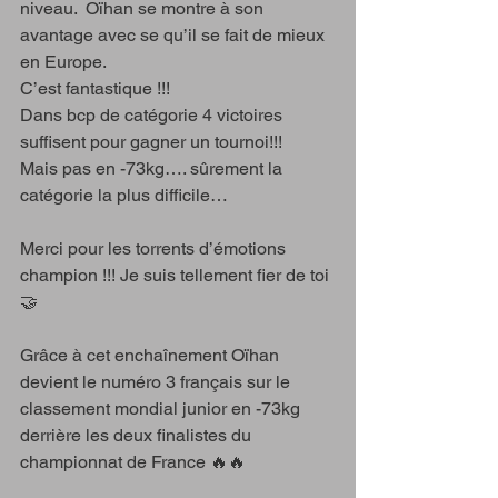
niveau.  Oïhan se montre à son 
avantage avec se qu’il se fait de mieux 
en Europe. 
C’est fantastique !!! 
Dans bcp de catégorie 4 victoires 
suffisent pour gagner un tournoi!!!
Mais pas en -73kg…. sûrement la 
catégorie la plus difficile…
Merci pour les torrents d’émotions 
champion !!! Je suis tellement fier de toi 
🤝
Grâce à cet enchaînement Oïhan 
devient le numéro 3 français sur le 
classement mondial junior en -73kg 
derrière les deux finalistes du 
championnat de France 🔥🔥