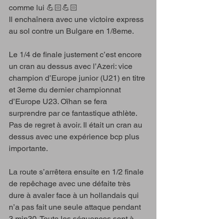
comme lui 💪🏻💪🏻
Il enchaînera avec une victoire express 
au sol contre un Bulgare en 1/8eme.
Le 1/4 de finale justement c’est encore 
un cran au dessus avec l’Azeri: vice 
champion d’Europe junior (U21) en titre 
et 3eme du dernier championnat 
d’Europe U23. Oïhan se fera 
surprendre par ce fantastique athlète. 
Pas de regret à avoir. Il était un cran au 
dessus avec une expérience bcp plus 
importante. 
La route s’arrêtera ensuite en 1/2 finale 
de repêchage avec une défaite très 
dure à avaler face à un hollandais qui 
n’a pas fait une seule attaque pendant 
3 min30. Toute les séquences sont à 