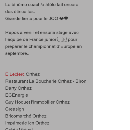
Le binôme coach/athlète fait encore 
des étincelles.
Grande fierté pour le JCO ❤️🖤
Repos à venir et ensuite stage avec 
l’équipe de France junior 🇫🇷 pour 
préparer le championnat d’Europe en 
septembre..
E.Leclerc
 Orthez
Restaurant La Boucherie Orthez - Biron
Darty Orthez
ECEnergie
Guy Hoquet l'Immobilier Orthez
Creasign
Bricomarché Orthez
Imprimerie Icn Orthez
Crédit Mutuel