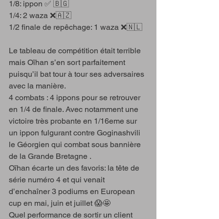
1/8: ippon ✅ 🇧🇬 
1/4: 2 waza ❌🇦🇿
1/2 finale de repêchage: 1 waza ❌🇳🇱
Le tableau de compétition était terrible 
mais Oïhan s’en sort parfaitement 
puisqu’il bat tour à tour ses adversaires 
avec la manière.
4 combats : 4 ippons pour se retrouver 
en 1/4 de finale. Avec notamment une 
victoire très probante en 1/16eme sur 
un ippon fulgurant contre Goginashvili 
le Géorgien qui combat sous bannière 
de la Grande Bretagne . 
Oïhan écarte un des favoris: la tête de 
série numéro 4 et qui venait 
d’enchaîner 3 podiums en European 
cup en mai, juin et juillet 😱🤩
Quel performance de sortir un client 