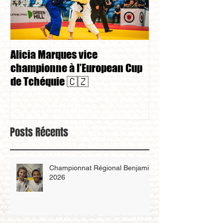
Alicia Marques vice
Alicia Marques 
championne à l’European Cup
championnat de
de Tchéquie 🇨🇿
Posts Récents
Championnat Régional Benjamin
2026