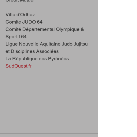
Ville d'Orthez
Comite JUDO 64
Comité Départemental Olympique & 
Sportif 64
Ligue Nouvelle Aquitaine Judo Jujitsu 
et Disciplines Associées
La République des Pyrénées
SudOuest.fr