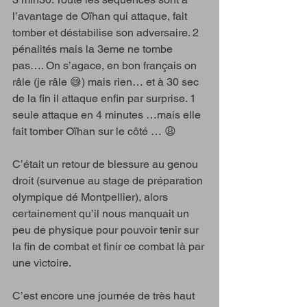
l’avantage de Oïhan qui attaque, fait 
tomber et déstabilise son adversaire. 2 
pénalités mais la 3eme ne tombe 
pas…. On s’agace, en bon français on 
râle (je râle 😅) mais rien… et à 30 sec 
de la fin il attaque enfin par surprise. 1 
seule attaque en 4 minutes …mais elle 
fait tomber Oïhan sur le côté … 😩
C’était un retour de blessure au genou 
droit (survenue au stage de préparation 
olympique dé Montpellier), alors 
certainement qu’il nous manquait un 
peu de physique pour pouvoir tenir sur 
la fin de combat et finir ce combat là par 
une victoire. 
C’est encore une journée de très haut 