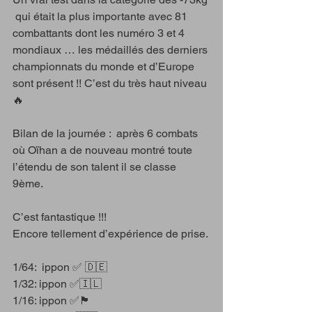
 qui était la plus importante avec 81 
combattants dont les numéro 3 et 4 
mondiaux … les médaillés des derniers 
championnats du monde et d’Europe 
sont présent !! C’est du très haut niveau 
🔥
Bilan de la journée :  après 6 combats 
où Oïhan a de nouveau montré toute 
l’étendu de son talent il se classe 
9ème. 
C’est fantastique !!!
Encore tellement d’expérience de prise.
1/64:  ippon ✅ 🇩🇪 
1/32: ippon ✅🇮🇱
1/16: ippon ✅🏴󠁧󠁢󠁥󠁮󠁧󠁿