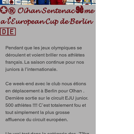
💮㊗️ 𝓞𝓲𝓱𝓪𝓷 𝓢𝓮𝓷𝓽𝓮𝓷𝓪𝓬 9è𝓶𝓮
𝓪 𝓵’𝓔𝓾𝓻𝓸𝓹𝓮𝓪𝓷 𝓒𝓾𝓹 𝓭𝓮 𝓑𝓮𝓻𝓵𝓲𝓷
🇩🇪
Pendant que les jeux olympiques se 
déroulent et voient briller nos athlètes 
français. La saison continue pour nos 
juniors à l’internationale.
Ce week-end avec le club nous étions 
en déplacement à Berlin pour Oïhan . 
Dernière sortie sur le circuit EJU junior.
500 athlètes !!!! C’est totalement fou et 
tout simplement la plus grosse 
affluence du circuit européen. 
Un vrai test dans la catégorie des -73kg 