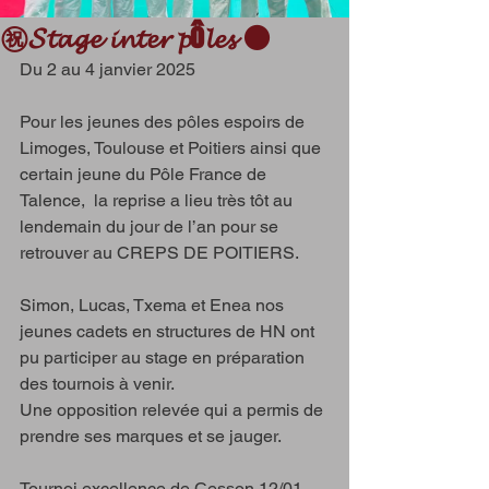
㊗️𝓢𝓽𝓪𝓰𝓮 𝓲𝓷𝓽𝓮𝓻 𝓹ô𝓵𝓮𝓼 ⚫️
Du 2 au 4 janvier 2025
Pour les jeunes des pôles espoirs de 
Limoges, Toulouse et Poitiers ainsi que 
certain jeune du Pôle France de 
Talence,  la reprise a lieu très tôt au 
lendemain du jour de l’an pour se 
retrouver au CREPS DE POITIERS.
Simon, Lucas, Txema et Enea nos 
jeunes cadets en structures de HN ont 
pu participer au stage en préparation 
des tournois à venir.
Une opposition relevée qui a permis de 
prendre ses marques et se jauger.
Tournoi excellence de Cesson 12/01