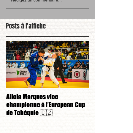
Posts à l'affiche
Alicia Marques vice
Alicia Marques 
championne à l’European Cup
championnat de
de Tchéquie 🇨🇿