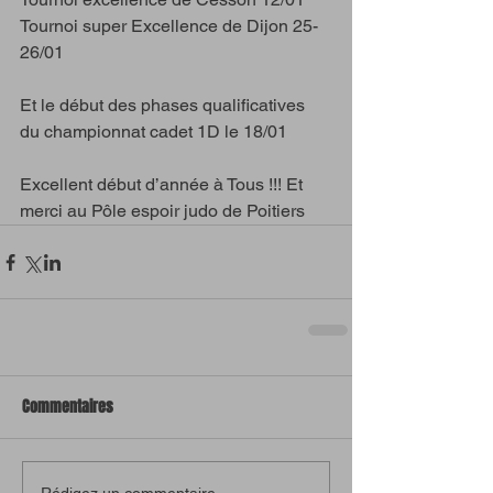
Tournoi super Excellence de Dijon 25-
26/01
Et le début des phases qualificatives 
du championnat cadet 1D le 18/01
Excellent début d’année à Tous !!! Et 
merci au Pôle espoir judo de Poitiers
Commentaires
Rédigez un commentaire...