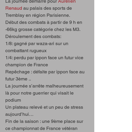
La journée démarre pour 
Aurelien 
Renaud
 au palais des sports de 
Tremblay en région Parisienne.
Début des combats à partir de 9 h en 
-66kg grosse catégorie chez les M3.
Déroulement des combats:
1/8: gagné par waza-ari sur un 
combattant rugueux 
1/4: perdu par ippon face un futur vice 
champion de France 
Repêchage : défaite par ippon face au 
futur 3ème ..
La journée s’arrête malheureusement 
là pour notre guerrier qui visait le 
podium
Un plateau relevé et un peu de stress 
aujourd’hui… 
Fin de la saison : une 9ème place sur 
ce championnat de France vétéran 