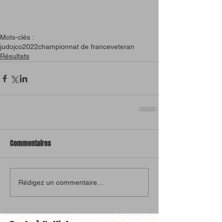
Mots-clés :
judo
jco
2022
championnat de france
veteran
Résultats
Commentaires
Rédigez un commentaire...