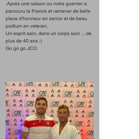
.Apres une saison ou notre guerrier a 
parcouru la France et ramener de belle 
place d'honneur en senior et de beau 
podium en veteran. 
Un esprit sain, dans un corps sain ... de 
plus de 40 ans :) 
Go go go JCO 