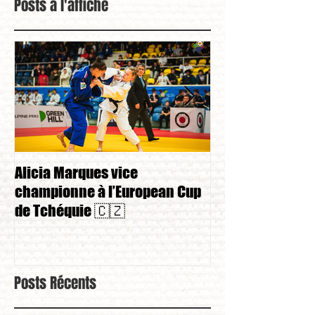
Posts à l'affiche
Alicia Marques vice
Alicia Marques 
championne à l’European Cup
championnat de
de Tchéquie 🇨🇿
Posts Récents