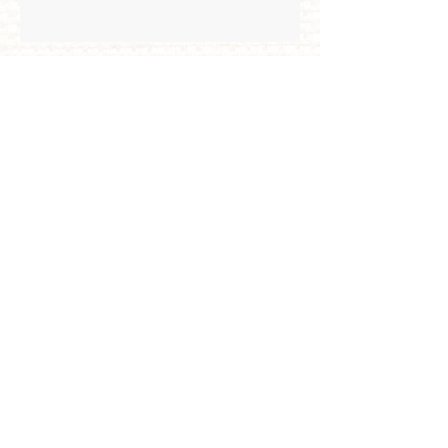
Archives
mai 2026
(3)
3 posts
avril 2026
(4)
4 posts
mars 2026
(8)
8 posts
février 2026
(2)
2 posts
janvier 2026
(5)
5 posts
décembre 2025
(4)
4 posts
novembre 2025
(6)
6 posts
octobre 2025
(3)
3 posts
septembre 2025
(1)
1 post
août 2025
(1)
1 post
juillet 2025
(1)
1 post
mars 2025
(6)
6 posts
février 2025
(3)
3 posts
janvier 2025
(5)
5 posts
décembre 2024
(2)
2 posts
novembre 2024
(3)
3 posts