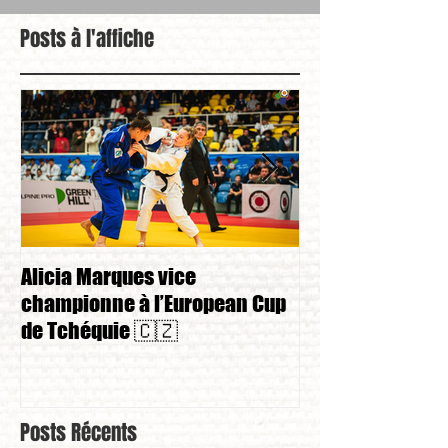
Posts à l'affiche
Alicia Marques vice
Alicia Marques 
championne à l’European Cup
championnat de
de Tchéquie 🇨🇿
Posts Récents