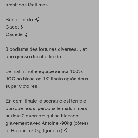
ambitions légitimes. 
Senior mixte 🥉
Cadet 🥉
Cadette 🥉
3 podiums des fortunes diverses… et 
une grosse douche froide 
Le matin: notre équipe senior 100% 
JCO se hisse en 1/2 finale après deux 
super victoires .
En demi finale le scénario est terrible 
puisque nous  perdons le match mais 
surtout 2 guerriers qui se blessent  
gravement avec Antoine -90kg (côtes) 
et Hélène +70kg (genoux) 🤕