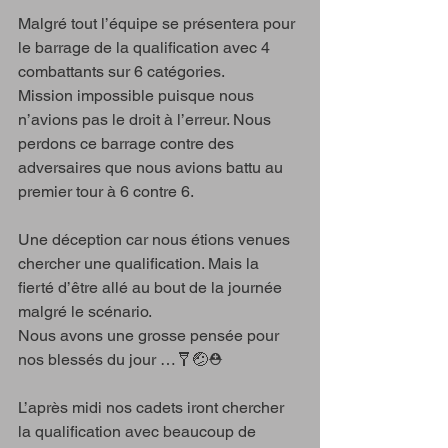
Malgré tout l’équipe se présentera pour 
le barrage de la qualification avec 4 
combattants sur 6 catégories.
Mission impossible puisque nous 
n’avions pas le droit à l’erreur. Nous 
perdons ce barrage contre des 
adversaires que nous avions battu au 
premier tour à 6 contre 6.
Une déception car nous étions venues 
chercher une qualification. Mais la 
fierté d’être allé au bout de la journée 
malgré le scénario. 
Nous avons une grosse pensée pour 
nos blessés du jour …🩼🤕⛑️
L’après midi nos cadets iront chercher 
la qualification avec beaucoup de 