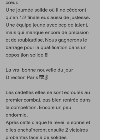
cœur. 
Une journée solide où il ne céderont 
qu’en 1/2 finale eux aussi de justesse.
Une équipe jeune avec bcp de talent, 
mais qui manque encore de précision 
et de roublardise. Nous gagnerons le 
barrage pour la qualification dans un 
opposition solide !!! 
La vrai bonne nouvelle du jour 
Direction Paris 🔜✌️
Les cadettes elles se sont écroulés au 
premier combat, pas bien rentrée dans 
la compétition. Encore un peu 
endormie.
Après cette claque le réveil a sonné et 
elles enchaîneront ensuite 2 victoires 
probantes face à de solides 