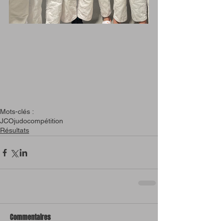
Mots-clés :
JCO
judo
compétition
Résultats
Commentaires