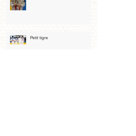
Petit tigre
Archives
mai 2026
(3)
3 posts
avril 2026
(4)
4 posts
mars 2026
(8)
8 posts
février 2026
(2)
2 posts
janvier 2026
(5)
5 posts
décembre 2025
(4)
4 posts
novembre 2025
(6)
6 posts
octobre 2025
(3)
3 posts
septembre 2025
(1)
1 post