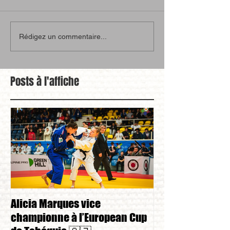
Rédigez un commentaire...
Posts à l'affiche
Alicia Marques vice
Alicia Marques 
championne à l’European Cup
championnat de