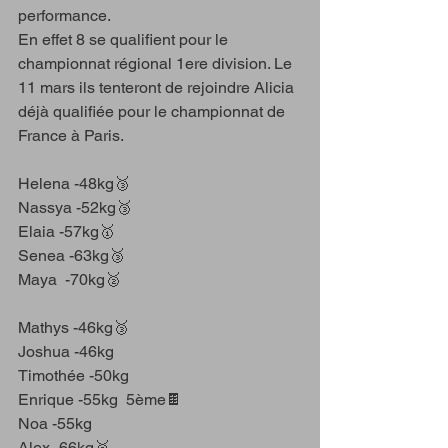
performance.
En effet 8 se qualifient pour le 
championnat régional 1ere division. Le 
11 mars ils tenteront de rejoindre Alicia 
déjà qualifiée pour le championnat de 
France à Paris. 
Helena -48kg🥉
Nassya -52kg🥉
Elaia -57kg🥇
Senea -63kg🥉
Maya  -70kg🥈
Mathys -46kg🥉
Joshua -46kg
Timothée -50kg
Enrique -55kg  5ème🍫
Noa -55kg
Alex -66kg🥉