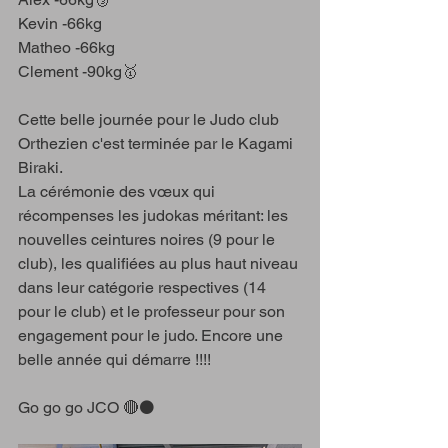
Kevin -66kg
Matheo -66kg
Clement -90kg🥇
Cette belle journée pour le Judo club 
Orthezien c'est terminée par le Kagami 
Biraki.
La cérémonie des vœux qui 
récompenses les judokas méritant: les 
nouvelles ceintures noires (9 pour le 
club), les qualifiées au plus haut niveau 
dans leur catégorie respectives (14 
pour le club) et le professeur pour son 
engagement pour le judo. Encore une 
belle année qui démarre !!!! 
Go go go JCO 🔴⚫️