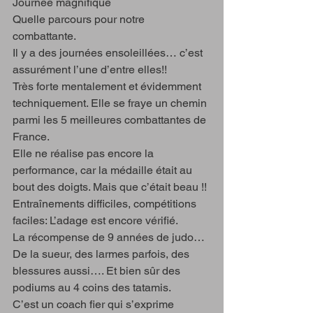
Journée magnifique  
Quelle parcours pour notre 
combattante. 
Il y a des journées ensoleillées… c’est 
assurément l’une d’entre elles!! 
Très forte mentalement et évidemment 
techniquement. Elle se fraye un chemin 
parmi les 5 meilleures combattantes de 
France.
Elle ne réalise pas encore la 
performance, car la médaille était au 
bout des doigts. Mais que c’était beau !! 
Entraînements difficiles, compétitions 
faciles: L’adage est encore vérifié. 
La récompense de 9 années de judo… 
De la sueur, des larmes parfois, des 
blessures aussi…. Et bien sûr des 
podiums au 4 coins des tatamis.
C’est un coach fier qui s’exprime 