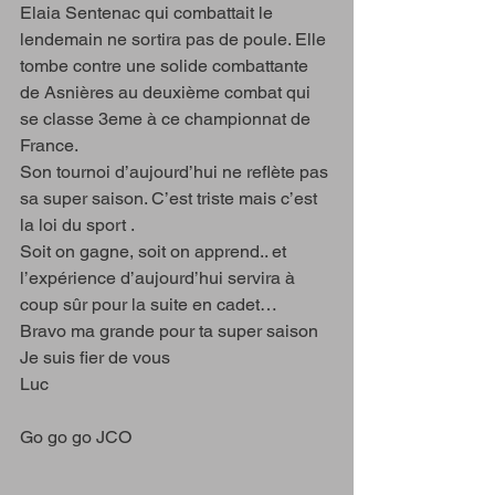
Elaia Sentenac qui combattait le 
lendemain ne sortira pas de poule. Elle 
tombe contre une solide combattante 
de Asnières au deuxième combat qui 
se classe 3eme à ce championnat de 
France. 
Son tournoi d’aujourd’hui ne reflète pas 
sa super saison. C’est triste mais c’est 
la loi du sport .
Soit on gagne, soit on apprend.. et 
l’expérience d’aujourd’hui servira à 
coup sûr pour la suite en cadet…
Bravo ma grande pour ta super saison 
Je suis fier de vous 
Luc 
Go go go JCO 