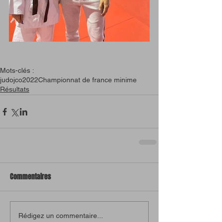
Mots-clés :
judo
jco
2022
Championnat de france minime
Résultats
Commentaires
Rédigez un commentaire...