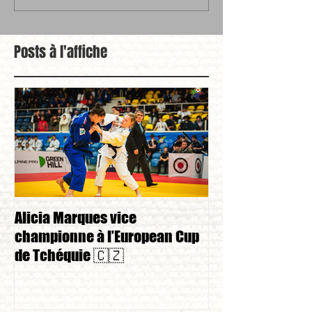
Posts à l'affiche
Alicia Marques vice
Alicia Marques 
championne à l’European Cup
championnat de
de Tchéquie 🇨🇿