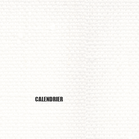
thezien​
CALENDRIER