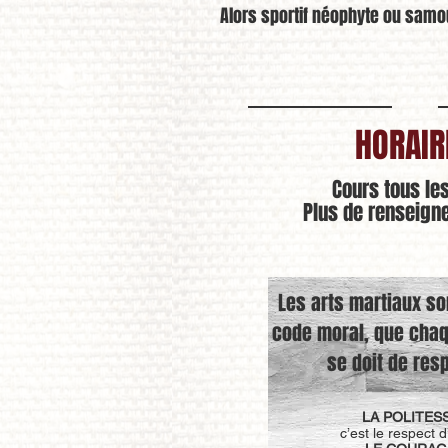
Alors sportif néophyte ou samo
HORAIR
Cours tous le
Plus de renseig
Les arts martiaux s
code moral, que chaq
se doit de resp
LA POLITESS
c’est le respect d