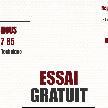
Rep
• L
-NOUS
27 85
r Technique
ESSAI
GRATUIT