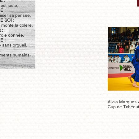
 :
 est juste,
É :
uiser sa pensée,
 SOI :
e monte la colère,
 :
arole donnée,
E :
 sans orgueil,
timents humains
Alicia Marques 
Cup de Tchéqui