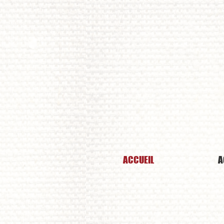
J
ACCUEIL
A