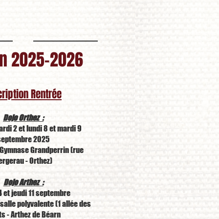
on 2025-2026
cription Rentrée
Dojo Orthez :
ardi 2 et lundi 8 et mardi 9
septembre 2025
 Gymnase Grandperrin (rue
ergerau - Orthez)
Dojo Arthez :
 4 et jeudi 11 septembre
 salle polyvalente (1 allée des
s - Arthez de Béarn ​