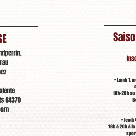
Sais
SE
ndperrin,
Ins
erau
hez
• Lundi 1, m
alente
18h-20h au
rts 64370
B
éarn
• Jeudi
18h à 20h à la
sport