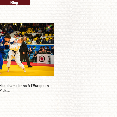
Blog
vice championne à l’European
e 🇨🇿