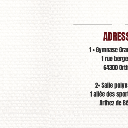
ADRES
1 • Gymnase Gra
1 rue berg
64300 Ort
2• Salle polyv
1 allée des spo
Arthez de B