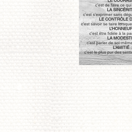
LE COURAGE
c’est de faire ce qui
LA SINCÉRIT
c’est s’exprimer sans dég
LE CONTRÔLE DE
c’est savoir se taire lorsqu
L’HONNEUR
c’est être fidèle à la p
LA MODESTI
c’est parler de soi-même
L’AMITIÉ :
c’est le plus pur des sen