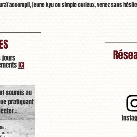
uraï accompli, jeune kyu ou simple curieux, venez sans hésite
ES
Résea
s jours
nements
ICI
ont soumis au
ue pratiquant
ecter :
Insta
E :
’autrui,