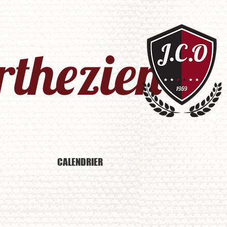
thezien​
CALENDRIER