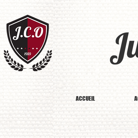
J
ACCUEIL
A