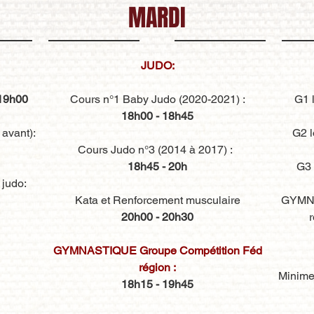
MARDI
JUDO:
19h00
Cours n°1 Baby Judo
(2020-2021) :
G1 l
18h00 - 18h45
 avant):
G2 l
Cours Judo n°3 (2014 à 2017) :
18h45 - 20h
G3 
judo:
Kata et Renforcement musculaire
GYMNA
20h00 - 20h30
r
GYMNASTIQUE Groupe Compétition Féd
région :
Minimes
18h15 - 19h45