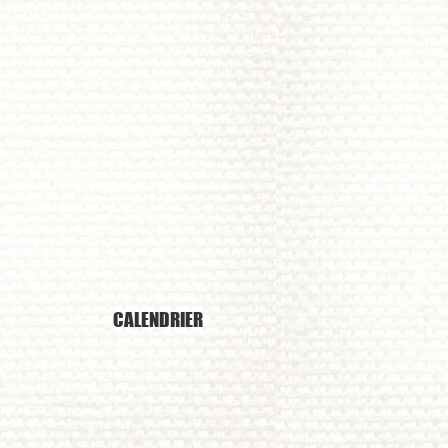
thezien​
CALENDRIER