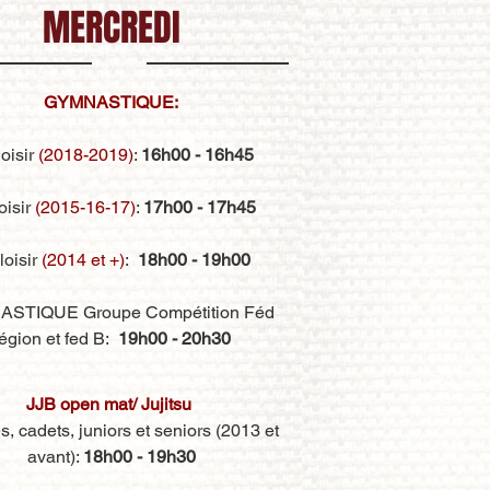
MERCREDI
GYMNASTIQUE:
oisir
(2018-2019)
:
16h00 - 16h45
oisir
(2015-16-17)
:
17h00 - 17h45
loisir
(2014 et +)
:
18h00 - 19h00
STIQUE Groupe Compétition Féd
égion et fed B:
19h00 - 20h30
JJB open mat/ Jujitsu
, cadets, juniors et seniors (2013 et
avant):
18h00 - 19h30