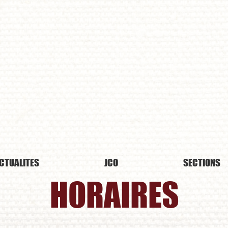
udo Club
Or
CTUALITES
JCO
SECTIONS
HORAIRES