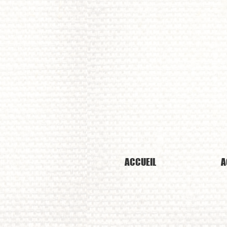
J
ACCUEIL
A