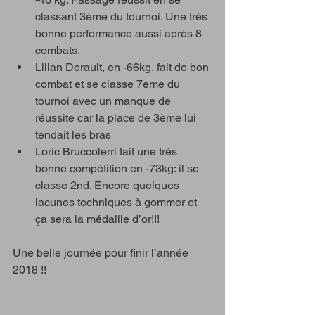
classant 3ème du tournoi. Une très 
bonne performance aussi après 8 
combats.  
Lilian Derault, en -66kg, fait de bon 
combat et se classe 7eme du 
tournoi avec un manque de 
réussite car la place de 3ème lui 
tendait les bras  
Loric Bruccolerri fait une très 
bonne compétition en -73kg: il se 
classe 2nd. Encore quelques 
lacunes techniques à gommer et 
ça sera la médaille d’or!!! 
Une belle journée pour finir l’année 
2018 !!