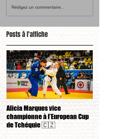
Rédigez un commentaire...
Posts à l'affiche
Alicia Marques vice
Alicia Marques 
championne à l’European Cup
championnat de
de Tchéquie 🇨🇿