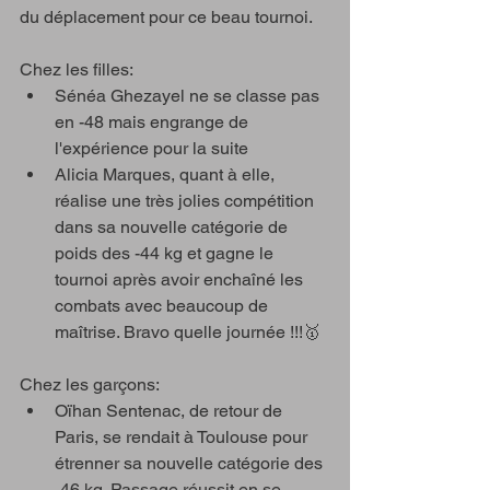
du déplacement pour ce beau tournoi. 
Chez les filles: 
Sénéa Ghezayel ne se classe pas 
en -48 mais engrange de 
l'expérience pour la suite  
Alicia Marques, quant à elle, 
réalise une très jolies compétition 
dans sa nouvelle catégorie de 
poids des -44 kg et gagne le 
tournoi après avoir enchaîné les 
combats avec beaucoup de 
maîtrise. Bravo quelle journée !!!🥇 
Chez les garçons:  
Oïhan Sentenac, de retour de 
Paris, se rendait à Toulouse pour 
étrenner sa nouvelle catégorie des 
-46 kg. Passage réussit en se 