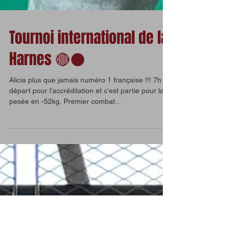
Tournoi international de la
Harnes 🔴⚫️
Alicia plus que jamais numéro 1 française !!! 7h
départ pour l’accréditation et c’est partie pour la
pesée en -52kg. Premier combat...