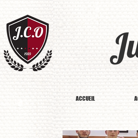
J
ACCUEIL
A