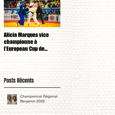
Alicia Marques vice
Alicia Marques 3eme d
championne à
championnat de FRANC
l’European Cup de
cadet 1ere division 
Tchéquie 🇨🇿
Posts Récents
Championnat Régional
Benjamin 2026