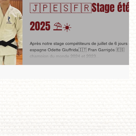
🇯🇵🇪🇸🇫🇷Stage été
2025 ⛱️☀️
Après notre stage compétiteurs de juillet de 6 jours en
espagne Odette Giuffrida🇮🇹 Fran Garrigós 🇪🇸
champion du monde 2024 et 2023...