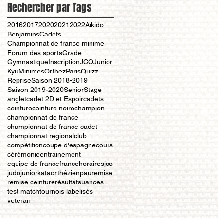
Rechercher par Tags
2016
2017
2020
2021
2022
Aïkido
Benjamins
Cadets
Championnat de france minime
Forum des sports
Grade
Gymnastique
Inscription
JCO
Junior
Kyu
Minimes
Orthez
Paris
Quizz
Reprise
Saison 2018-2019
Saison 2019-2020
Senior
Stage
anglet
cadet 2D et Espoir
cadets
ceinture
ceinture noire
champion
championnat de france
championnat de france cadet
championnat régional
club
compétition
coupe d'espagne
cours
cérémonie
entrainement
equipe de france
france
horaires
jco
judo
junior
kata
orthézien
pau
remise
remise ceinture
résultat
suances
test match
tournois labelisés
veteran