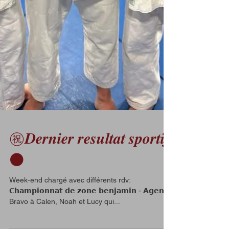
㊗️𝑫𝒆𝒓𝒏𝒊𝒆𝒓 𝒓𝒆𝒔𝒖𝒍𝒕𝒂𝒕 𝒔𝒑𝒐𝒓𝒕𝒊𝒇
⚫️
Week-end chargé avec différents rdv:
𝗖𝗵𝗮𝗺𝗽𝗶𝗼𝗻𝗻𝗮𝘁 𝗱𝗲 𝘇𝗼𝗻𝗲 𝗯𝗲𝗻𝗷𝗮𝗺𝗶𝗻 - 𝗔𝗴𝗲𝗻