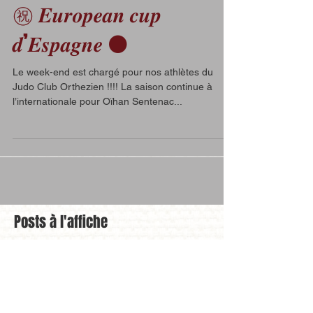
㊗️ 𝑬𝒖𝒓𝒐𝒑𝒆𝒂𝒏 𝒄𝒖𝒑
𝒅’𝑬𝒔𝒑𝒂𝒈𝒏𝒆 ⚫️
Le week-end est chargé pour nos athlètes du
Judo Club Orthezien !!!! La saison continue à
l’internationale pour Oïhan Sentenac...