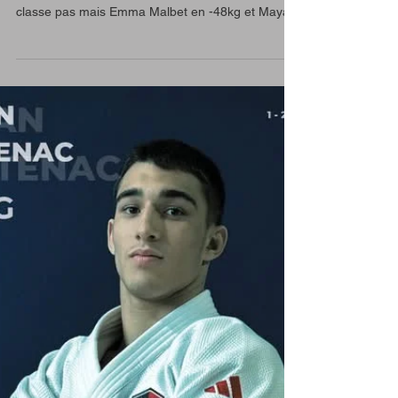
㊗️𝐂𝐡𝐚𝐦𝐩𝐢𝐨𝐧𝐧𝐚𝐭 𝐫𝐞𝐠𝐢𝐨𝐧𝐚𝐥
𝐣𝐮𝐧𝐢𝐨𝐫 ⚫️
3 filles du club se sont battues pour les régions
junior à Rochefort. Helena Dessaigne ne se
classe pas mais Emma Malbet en -48kg et Maya...