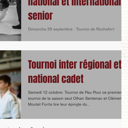
national et international
senior
Dimanche 29 septembre : Tournoi de Rochefort
Premier tournoi de la saison pour nos seniors. Ce
tournoi relevé était un bon lancement....
Tournoi inter régional et
national cadet
Samedi 12 octobre: Tournoi de Pau Pour ce premier
tournoi de la saison seul Oïhan Sentenac et Clément
Moutet Fortis tire leur épingle du...