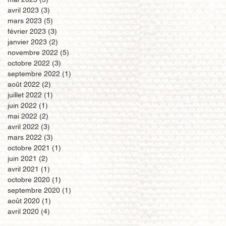
avril 2023
(3)
3 posts
mars 2023
(5)
5 posts
février 2023
(3)
3 posts
janvier 2023
(2)
2 posts
novembre 2022
(5)
5 posts
octobre 2022
(3)
3 posts
septembre 2022
(1)
1 post
août 2022
(2)
2 posts
juillet 2022
(1)
1 post
juin 2022
(1)
1 post
mai 2022
(2)
2 posts
avril 2022
(3)
3 posts
mars 2022
(3)
3 posts
octobre 2021
(1)
1 post
juin 2021
(2)
2 posts
avril 2021
(1)
1 post
octobre 2020
(1)
1 post
septembre 2020
(1)
1 post
août 2020
(1)
1 post
avril 2020
(4)
4 posts