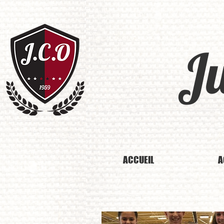
J
ACCUEIL
A