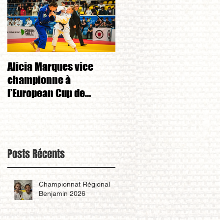
Alicia Marques vice
Alicia Marques 3eme d
championne à
championnat de FRANC
l’European Cup de
cadet 1ere division 
Tchéquie 🇨🇿
Posts Récents
Championnat Régional
Benjamin 2026