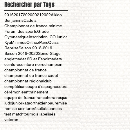
Rechercher par Tags
2016
2017
2020
2021
2022
Aïkido
Benjamins
Cadets
Championnat de france minime
Forum des sports
Grade
Gymnastique
Inscription
JCO
Junior
Kyu
Minimes
Orthez
Paris
Quizz
Reprise
Saison 2018-2019
Saison 2019-2020
Senior
Stage
anglet
cadet 2D et Espoir
cadets
ceinture
ceinture noire
champion
championnat de france
championnat de france cadet
championnat régional
club
compétition
coupe d'espagne
cours
cérémonie
entrainement
equipe de france
france
horaires
jco
judo
junior
kata
orthézien
pau
remise
remise ceinture
résultat
suances
test match
tournois labelisés
veteran