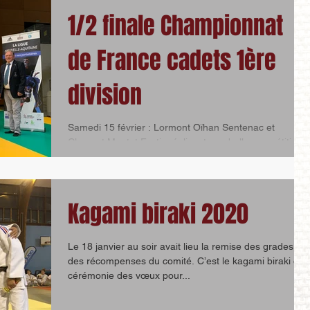
1/2 finale Championnat
de France cadets 1ère
division
Samedi 15 février : Lormont Oïhan Sentenac et
Clement Moutet Fortis réalisent une belle compétition
et se classent parmi les meilleurs...
Kagami biraki 2020
Le 18 janvier au soir avait lieu la remise des grades et
des récompenses du comité. C’est le kagami biraki ou
cérémonie des vœux pour...