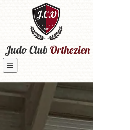
Judo Club
Orthezien​