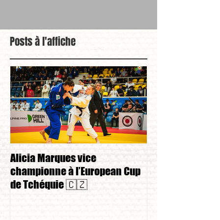
Posts à l'affiche
Alicia Marques vice
Alicia Marques 
championne à l’European Cup
championnat de
de Tchéquie 🇨🇿