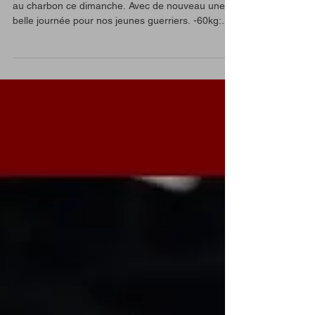
Acte 2 du week-end à Lormont Les juniors étaient
au charbon ce dimanche. Avec de nouveau une
belle journée pour nos jeunes guerriers. -60kg:
Mathis Toulouze nc -73kg: Alex Pinto nc Simon
Hourcade Rodriguez 5️⃣ème 🎖️ -52kg: Helena
Dessaigne nc +78kg: Maya Le Du 🥉 Bravo les
jeunes pour votre combativité et votre
engagement. Une journée fantastique pour des
juniors 1 et 2 qui s’entraînent au club. Une fierté m
avec ces deux nouveaux classés en tournoi
excellence 🙌🙌 Le plus h