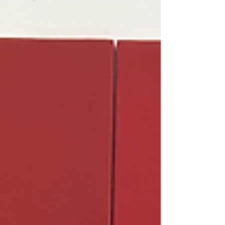
mais avant de redémarrer on repose le corps pour
les vacances … Une fierté pour le club avec ces
deux nouvelles médailles en tournoi excellence 🙌
🙌 Le plus haut niveau de leur catégorie d’âge !!
Une mentalité