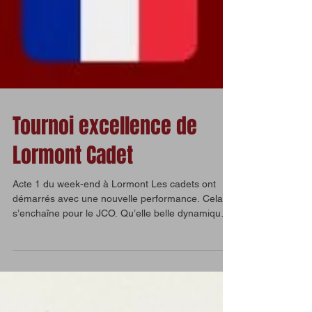
Tournoi excellence de
Lormont Cadet
Acte 1 du week-end à Lormont Les cadets ont
démarrés avec une nouvelle performance. Cela
s’enchaîne pour le JCO. Qu’elle belle dynamique :
-66kg: Iban Giaume 🥉 -81kg: Txema Larre 🥉
-81kg: Lucas Papuy 7️⃣eme -44kg: Lilou
Dessaigne nc De l’envie, des axes de travail …