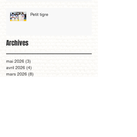
Petit tigre
Archives
mai 2026
(3)
3 posts
avril 2026
(4)
4 posts
mars 2026
(8)
8 posts
février 2026
(2)
2 posts
janvier 2026
(5)
5 posts
décembre 2025
(4)
4 posts
novembre 2025
(6)
6 posts
octobre 2025
(3)
3 posts
septembre 2025
(1)
1 post
août 2025
(1)
1 post
juillet 2025
(1)
1 post