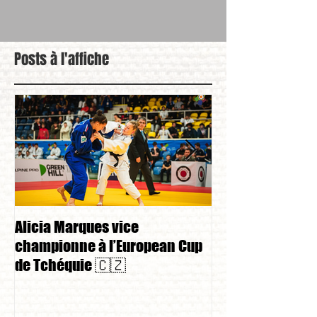
Posts à l'affiche
Alicia Marques vice
Alicia Marques 
championne à l’European Cup
championnat de
de Tchéquie 🇨🇿