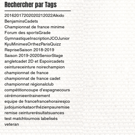
Rechercher par Tags
2016
2017
2020
2021
2022
Aïkido
Benjamins
Cadets
Championnat de france minime
Forum des sports
Grade
Gymnastique
Inscription
JCO
Junior
Kyu
Minimes
Orthez
Paris
Quizz
Reprise
Saison 2018-2019
Saison 2019-2020
Senior
Stage
anglet
cadet 2D et Espoir
cadets
ceinture
ceinture noire
champion
championnat de france
championnat de france cadet
championnat régional
club
compétition
coupe d'espagne
cours
cérémonie
entrainement
equipe de france
france
horaires
jco
judo
junior
kata
orthézien
pau
remise
remise ceinture
résultat
suances
test match
tournois labelisés
veteran