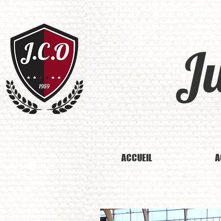
J
ACCUEIL
A