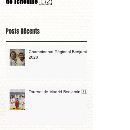
championne à l’European Cup
championnat de
de Tchéquie 🇨🇿
Posts Récents
Championnat Régional Benjamin
2026
Tournoi de Madrid Benjamin 🇪🇸