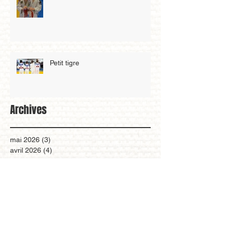
Qualification au championnat de
Zone benjamin
Petit tigre
Archives
mai 2026
(3)
3 posts
avril 2026
(4)
4 posts
mars 2026
(8)
8 posts
février 2026
(2)
2 posts
janvier 2026
(5)
5 posts
décembre 2025
(4)
4 posts
novembre 2025
(6)
6 posts