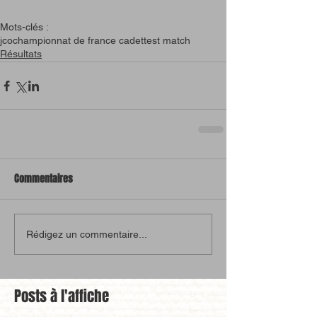
Mots-clés :
jco
championnat de france cadet
test match
Résultats
Commentaires
Rédigez un commentaire...
Posts à l'affiche