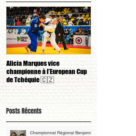
Alicia Marques vice
Alicia Marques 
championne à l’European Cup
championnat de
de Tchéquie 🇨🇿
Posts Récents
Championnat Régional Benjamin