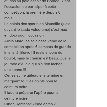
études au pôle espoir de Bordeaux ont 
l’occasion de participer à cette 
compétition, la première depuis 6 
mois.... 
Le palais des sports de Marseille (juste 
devant le stade vélodrome) s'est mué 
en dojo pour l’occasion !!! 
Alicia Marques
 se classe 2eme de la 
compétition après 6 combats de grande 
intensité. Bravo ! Il reste encore du 
boulot, mais le chemin est beau. Quelle 
journée d'Alicia qui n'a rien lâchée : 
une lionne !!!
Cerise sur le gâteau elle termine en 
marquant tout les points pour la 
ceinture noire  
Il faudra préparer l’apéro pour la 
ceinture noire !!
Oihan Sentenac 7eme après 7 