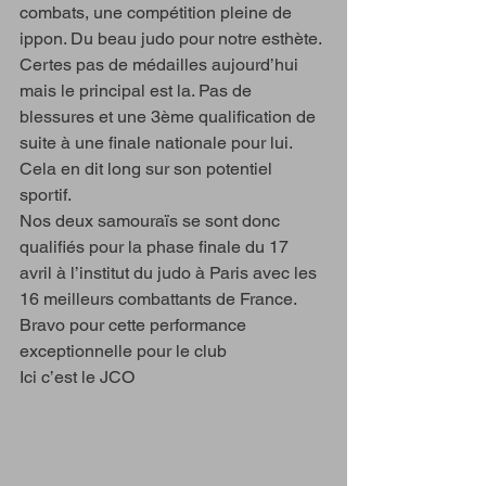
combats, une compétition pleine de 
ippon. Du beau judo pour notre esthète. 
Certes pas de médailles aujourd’hui 
mais le principal est la. Pas de 
blessures et une 3ème qualification de 
suite à une finale nationale pour lui. 
Cela en dit long sur son potentiel 
sportif. 
Nos deux samouraïs se sont donc 
qualifiés pour la phase finale du 17 
avril à l’institut du judo à Paris avec les 
16 meilleurs combattants de France.
Bravo pour cette performance 
exceptionnelle pour le club 
Ici c’est le JCO 