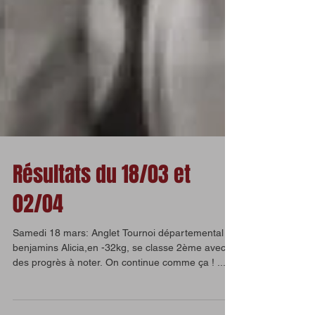
Résultats du 18/03 et
02/04
Samedi 18 mars: Anglet Tournoi départemental
benjamins Alicia,en -32kg, se classe 2ème avec
des progrès à noter. On continue comme ça ! ...