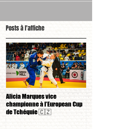
Posts à l'affiche
Alicia Marques vice
Alicia Marques 
championne à l’European Cup
championnat de
de Tchéquie 🇨🇿