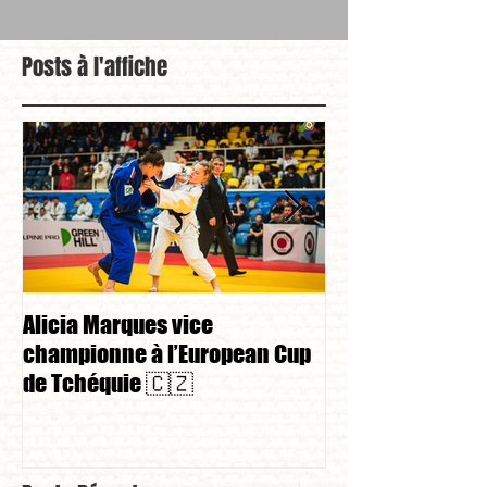
Posts à l'affiche
Alicia Marques vice
Alicia Marques 
championne à l’European Cup
championnat de
de Tchéquie 🇨🇿