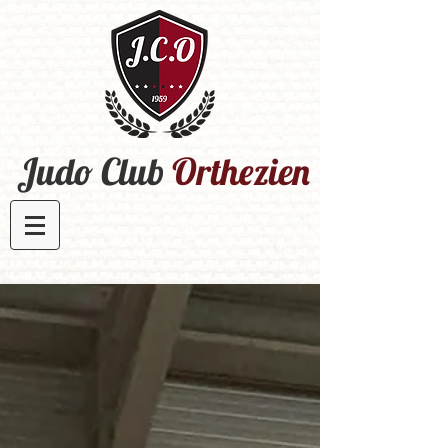
Judo Club
Orthezien​