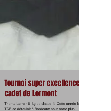
Tournoi super excellence