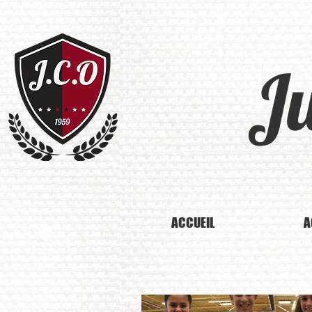
J
ACCUEIL
A