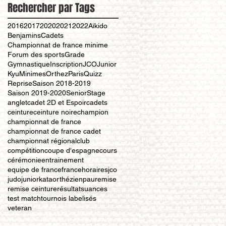
Rechercher par Tags
2016
2017
2020
2021
2022
Aïkido
Benjamins
Cadets
Championnat de france minime
Forum des sports
Grade
Gymnastique
Inscription
JCO
Junior
Kyu
Minimes
Orthez
Paris
Quizz
Reprise
Saison 2018-2019
Saison 2019-2020
Senior
Stage
anglet
cadet 2D et Espoir
cadets
ceinture
ceinture noire
champion
championnat de france
championnat de france cadet
championnat régional
club
compétition
coupe d'espagne
cours
cérémonie
entrainement
equipe de france
france
horaires
jco
judo
junior
kata
orthézien
pau
remise
remise ceinture
résultat
suances
test match
tournois labelisés
veteran