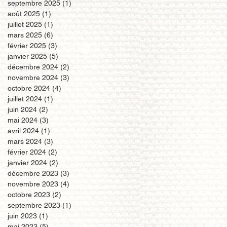
septembre 2025
(1)
1 post
août 2025
(1)
1 post
juillet 2025
(1)
1 post
mars 2025
(6)
6 posts
février 2025
(3)
3 posts
janvier 2025
(5)
5 posts
décembre 2024
(2)
2 posts
novembre 2024
(3)
3 posts
octobre 2024
(4)
4 posts
juillet 2024
(1)
1 post
juin 2024
(2)
2 posts
mai 2024
(3)
3 posts
avril 2024
(1)
1 post
mars 2024
(3)
3 posts
février 2024
(2)
2 posts
janvier 2024
(2)
2 posts
décembre 2023
(3)
3 posts
novembre 2023
(4)
4 posts
octobre 2023
(2)
2 posts
septembre 2023
(1)
1 post
juin 2023
(1)
1 post
mai 2023
(5)
5 posts