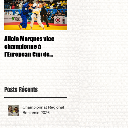
Alicia Marques vice
Alicia Marques 3eme d
championne à
championnat de FRANC
l’European Cup de
cadet 1ere division 
Tchéquie 🇨🇿
Posts Récents
Championnat Régional
Benjamin 2026