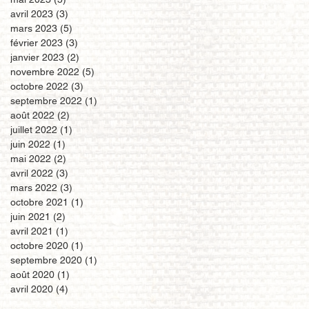
avril 2023
(3)
3 posts
mars 2023
(5)
5 posts
février 2023
(3)
3 posts
janvier 2023
(2)
2 posts
novembre 2022
(5)
5 posts
octobre 2022
(3)
3 posts
septembre 2022
(1)
1 post
août 2022
(2)
2 posts
juillet 2022
(1)
1 post
juin 2022
(1)
1 post
mai 2022
(2)
2 posts
avril 2022
(3)
3 posts
mars 2022
(3)
3 posts
octobre 2021
(1)
1 post
juin 2021
(2)
2 posts
avril 2021
(1)
1 post
octobre 2020
(1)
1 post
septembre 2020
(1)
1 post
août 2020
(1)
1 post
avril 2020
(4)
4 posts