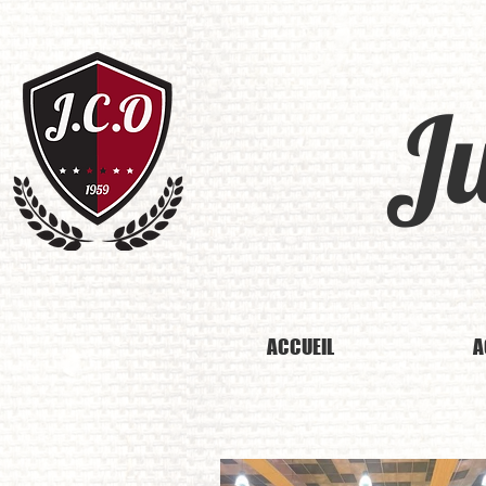
J
ACCUEIL
A