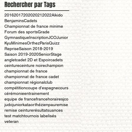
Rechercher par Tags
2016
2017
2020
2021
2022
Aïkido
Benjamins
Cadets
Championnat de france minime
Forum des sports
Grade
Gymnastique
Inscription
JCO
Junior
Kyu
Minimes
Orthez
Paris
Quizz
Reprise
Saison 2018-2019
Saison 2019-2020
Senior
Stage
anglet
cadet 2D et Espoir
cadets
ceinture
ceinture noire
champion
championnat de france
championnat de france cadet
championnat régional
club
compétition
coupe d'espagne
cours
cérémonie
entrainement
equipe de france
france
horaires
jco
judo
junior
kata
orthézien
pau
remise
remise ceinture
résultat
suances
test match
tournois labelisés
veteran