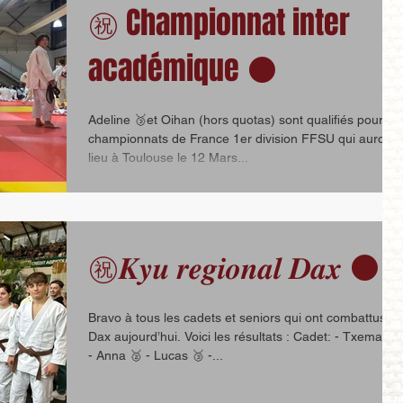
㊗️ Championnat inter
académique ⚫️
Adeline 🥉et Oihan (hors quotas) sont qualifiés pour les
championnats de France 1er division FFSU qui auront
lieu à Toulouse le 12 Mars...
㊗️𝑲𝒚𝒖 𝒓𝒆𝒈𝒊𝒐𝒏𝒂𝒍 𝑫𝒂𝒙 ⚫️
Bravo à tous les cadets et seniors qui ont combattus à
Dax aujourd’hui. Voici les résultats : Cadet: - Txema 🥇
- Anna 🥈 - Lucas 🥉 -...