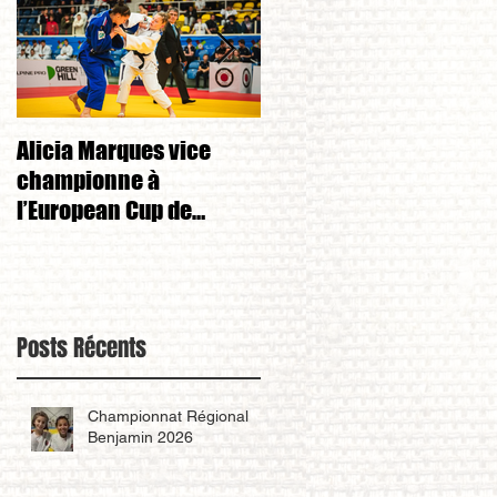
Alicia Marques vice
Alicia Marques 3eme d
championne à
championnat de FRANC
l’European Cup de
cadet 1ere division 
Tchéquie 🇨🇿
Posts Récents
Championnat Régional
Benjamin 2026