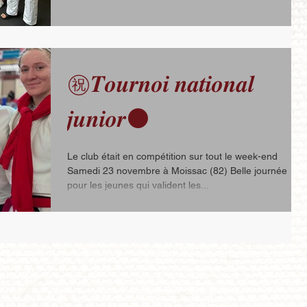
㊗️𝑻𝒐𝒖𝒓𝒏𝒐𝒊 𝒏𝒂𝒕𝒊𝒐𝒏𝒂𝒍
𝒋𝒖𝒏𝒊𝒐𝒓⚫️
Le club était en compétition sur tout le week-end
Samedi 23 novembre à Moissac (82) Belle journée
pour les jeunes qui valident les...