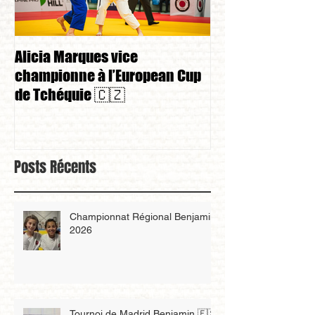
Alicia Marques vice
Alicia Marques 
championne à l’European Cup
championnat de
de Tchéquie 🇨🇿
Posts Récents
Championnat Régional Benjamin
2026