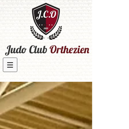
Judo Club
Orthezien​