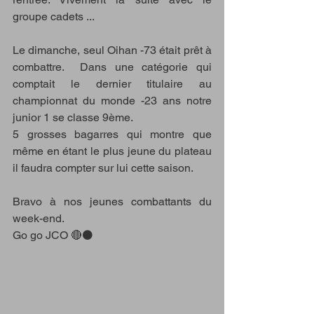
groupe cadets ...
Le dimanche, seul Oihan -73 était prêt à 
combattre.  Dans une catégorie qui 
comptait le dernier titulaire au 
championnat du monde -23 ans notre 
junior 1 se classe 9ème. 
5 grosses bagarres qui montre que 
même en étant le plus jeune du plateau 
il faudra compter sur lui cette saison.
Bravo à nos jeunes combattants du 
week-end. 
Go go JCO 🔴⚫️