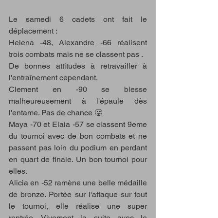
Le samedi 6 cadets ont fait le 
déplacement :
Helena -48, Alexandre -66 réalisent 
trois combats mais ne se classent pas .
De bonnes attitudes à retravailler à 
l'entraînement cependant.
Clement en -90 se blesse 
malheureusement à l'épaule dès 
l'entame. Pas de chance 🥲 
Maya -70 et Elaia -57 se classent 9eme 
du tournoi avec de bon combats et ne 
passent pas loin du podium en perdant 
en quart de finale. Un bon tournoi pour 
elles.
Alicia en -52 ramène une belle médaille 
de bronze. Portée sur l'attaque sur tout 
le tournoi, elle réalise une super 
rentrée. Vivement la suite avec le 