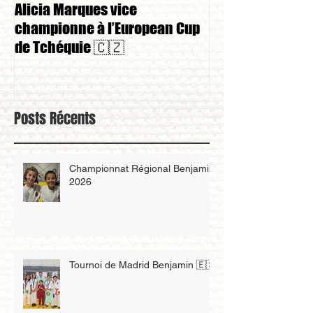
Alicia Marques vice
Alicia Marques 
championne à l’European Cup
championnat de
de Tchéquie 🇨🇿
Posts Récents
Championnat Régional Benjamin
2026
Tournoi de Madrid Benjamin 🇪🇸