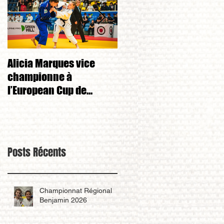
Alicia Marques vice
Alicia Marques 3eme d
championne à
championnat de FRANC
l’European Cup de
cadet 1ere division 
Tchéquie 🇨🇿
Posts Récents
Championnat Régional
Benjamin 2026