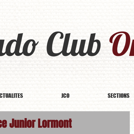
udo Club
Or
CTUALITES
JCO
SECTIONS
ce Junior Lormont