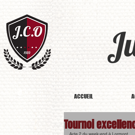
J
ACCUEIL
A
Tournoi excellen
Acte 2 du week-end à Lormont 