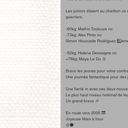
Les juniors étaient au charbon ce
guerriers.
-60kg: Mathis Toulouze nc
-73kg: Alex Pinto nc
Simon Hourcade Rodriguez 5️⃣ème 
-52kg: Helena Dessaigne nc 
+78kg: Maya Le Du 🥉
Bravo les jeunes pour votre comba
Une journée fantastique pour des ju
Une fierté m avec ces deux nouvea
Le plus haut niveau national de le
Un grand bravo 🎉 
En route vers 2026 🔜
Joyeuse fêtes à tous 
㊗️⚫️