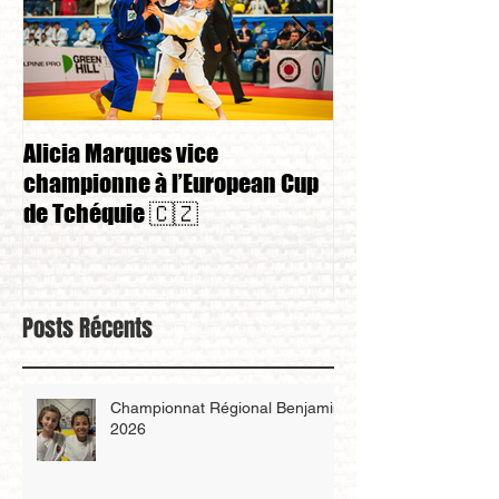
Alicia Marques vice
Alicia Marques 
championne à l’European Cup
championnat de
de Tchéquie 🇨🇿
Posts Récents
Championnat Régional Benjamin
2026