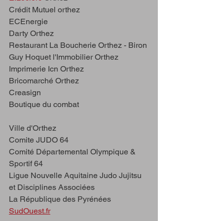
Crédit Mutuel orthez 
ECEnergie
Darty Orthez
Restaurant La Boucherie Orthez - Biron
Guy Hoquet l'Immobilier Orthez
Imprimerie Icn Orthez
Bricomarché Orthez
Creasign
Boutique du combat
Ville d'Orthez
Comite JUDO 64
Comité Départemental Olympique & 
Sportif 64
Ligue Nouvelle Aquitaine Judo Jujitsu 
et Disciplines Associées
La République des Pyrénées
SudOuest.fr