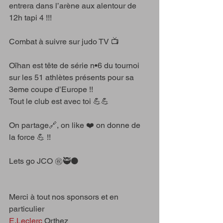
entrera dans l’arène aux alentour de 
12h tapi 4 !!!
Combat à suivre sur judo TV 📺
Oïhan est tête de série n•6 du tournoi 
sur les 51 athlètes présents pour sa 
3eme coupe d’Europe !! 
Tout le club est avec toi 💪💪
On partage🔗, on like ❤️ on donne de 
la force 💪 !!
Lets go JCO ㊗️🥷⚫️
Merci à tout nos sponsors et en 
particulier
E.Leclerc
 Orthez