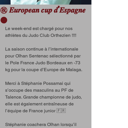
㊗️ 𝑬𝒖𝒓𝒐𝒑𝒆𝒂𝒏 𝒄𝒖𝒑 𝒅’𝑬𝒔𝒑𝒂𝒈𝒏𝒆
⚫️
Le week-end est chargé pour nos 
athlètes du Judo Club Orthezien !!!! 
La saison continue à l’internationale 
pour Oïhan Sentenac sélectionné par 
le Pole France Judo Bordeaux en -73 
kg pour la coupe d’Europe de Malaga. 
Merci à Stéphanie Possamai qui 
s’occupe des masculins au PF de 
Talence. Grande championne de judo, 
elle est également entraîneuse de 
l’équipe de France junior 🇫🇷
Stéphanie coachera Oïhan lorsqu’il  