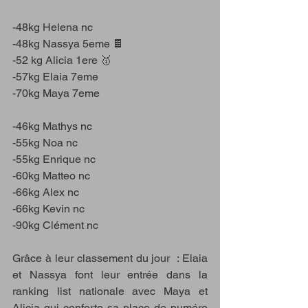
-48kg Helena nc
-48kg Nassya 5eme 🍫
-52 kg Alicia 1ere 🥇 
-57kg Elaia 7eme
-70kg Maya 7eme
-46kg Mathys nc
-55kg Noa nc
-55kg Enrique nc 
-60kg Matteo nc
-66kg Alex nc 
-66kg Kevin nc
-90kg Clément nc 
Grâce à leur classement du jour  : Elaia 
et Nassya font leur entrée dans la 
ranking list nationale avec Maya et 
Alicia qui conforte sa place de numéro 