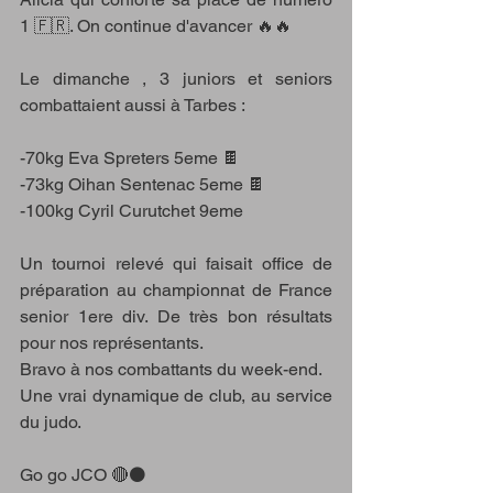
1 🇫🇷. On continue d'avancer 🔥🔥
Le dimanche , 3 juniors et seniors 
combattaient aussi à Tarbes :
-70kg Eva Spreters 5eme 🍫
-73kg Oihan Sentenac 5eme 🍫
-100kg Cyril Curutchet 9eme
Un tournoi relevé qui faisait office de 
préparation au championnat de France 
senior 1ere div. De très bon résultats 
pour nos représentants.
Bravo à nos combattants du week-end. 
Une vrai dynamique de club, au service 
du judo. 
Go go JCO 🔴⚫️