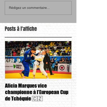
Rédigez un commentaire...
Posts à l'affiche
Alicia Marques vice
Alicia Marques 
championne à l’European Cup
championnat de
de Tchéquie 🇨🇿