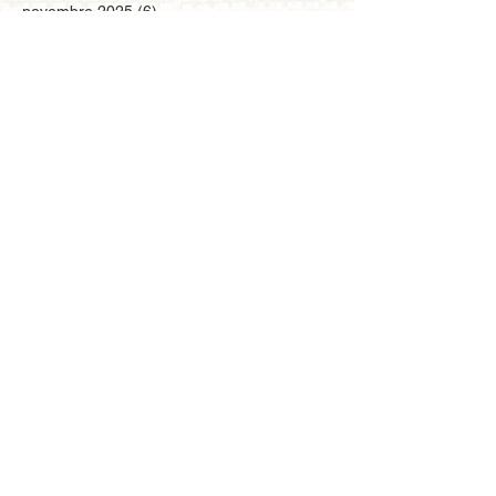
novembre 2025
(6)
6 posts
octobre 2025
(3)
3 posts
septembre 2025
(1)
1 post
août 2025
(1)
1 post
juillet 2025
(1)
1 post
mars 2025
(6)
6 posts
février 2025
(3)
3 posts
janvier 2025
(5)
5 posts
décembre 2024
(2)
2 posts
novembre 2024
(3)
3 posts
octobre 2024
(4)
4 posts
juillet 2024
(1)
1 post
juin 2024
(2)
2 posts
mai 2024
(3)
3 posts
avril 2024
(1)
1 post
mars 2024
(3)
3 posts
février 2024
(2)
2 posts
janvier 2024
(2)
2 posts
décembre 2023
(3)
3 posts
novembre 2023
(4)
4 posts
octobre 2023
(2)
2 posts