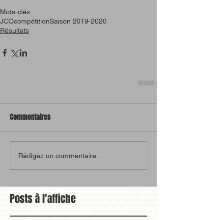
Mots-clés :
JCO
compétition
Saison 2019-2020
Résultats
Commentaires
Rédigez un commentaire...
Posts à l'affiche