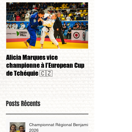
Alicia Marques vice
Alicia Marques 
championne à l’European Cup
championnat de
de Tchéquie 🇨🇿
Posts Récents
Championnat Régional Benjamin
2026