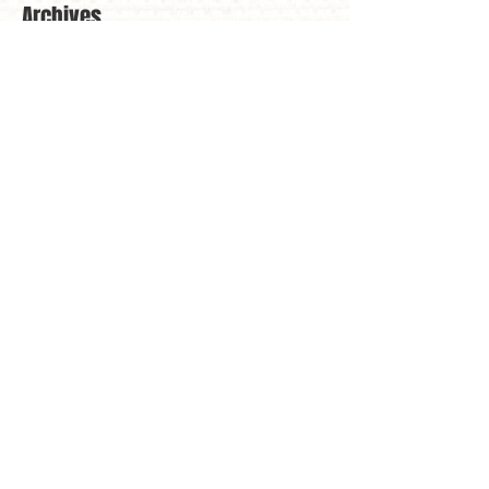
Archives
mai 2026
(3)
3 posts
avril 2026
(4)
4 posts
mars 2026
(8)
8 posts
février 2026
(2)
2 posts
janvier 2026
(5)
5 posts
décembre 2025
(4)
4 posts
novembre 2025
(6)
6 posts
octobre 2025
(3)
3 posts
septembre 2025
(1)
1 post
août 2025
(1)
1 post
juillet 2025
(1)
1 post
mars 2025
(6)
6 posts
février 2025
(3)
3 posts
janvier 2025
(5)
5 posts
décembre 2024
(2)
2 posts
novembre 2024
(3)
3 posts
octobre 2024
(4)
4 posts
juillet 2024
(1)
1 post