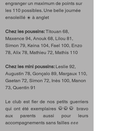
engranger un maximum de points sur 
les 110 possibles. Une belle journée 
ensoleillé ☀️ à anglet 
Chez les poussins: 
Titouan 68, 
Maxence 94, Anouk 68, Lilou 81, 
Simon 79, Keina 104, Fael 100, Enzo 
78, Alix 78, Mathieu 72, Mathis 110
Chez les mini poussins: 
Leslie 92, 
Augustin 78, Gonçalo 89, Margaux 110, 
Gaetan 72, Simon 72, Inès 100, Manon 
73, Quentin 91 
Le club est fier de nos petits guerriers 
qui ont été exemplaires 🥋🥋🥋 bravo 
aux parents aussi pour leurs 
accompagnements sans failles ✊✊✊