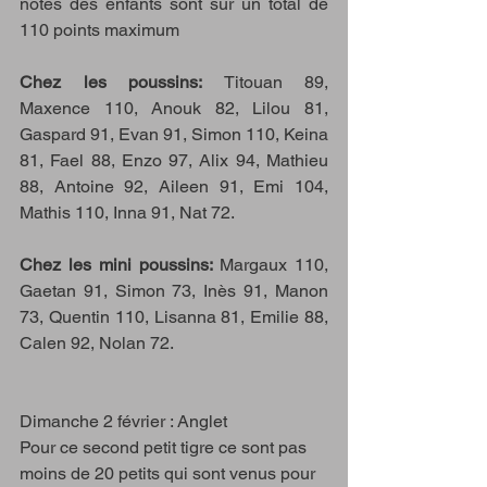
notes des enfants sont sur un total de 
110 points maximum
Chez les poussins: 
Titouan 89, 
Maxence 110, Anouk 82, Lilou 81, 
Gaspard 91, Evan 91, Simon 110, Keina 
81, Fael 88, Enzo 97, Alix 94, Mathieu 
88, Antoine 92, Aileen 91, Emi 104, 
Mathis 110, Inna 91, Nat 72.
Chez les mini poussins: 
Margaux 110, 
Gaetan 91, Simon 73, Inès 91, Manon 
73, Quentin 110, Lisanna 81, Emilie 88, 
Calen 92, Nolan 72. 
Dimanche 2 février : Anglet 
Pour ce second petit tigre ce sont pas 
moins de 20 petits qui sont venus pour 