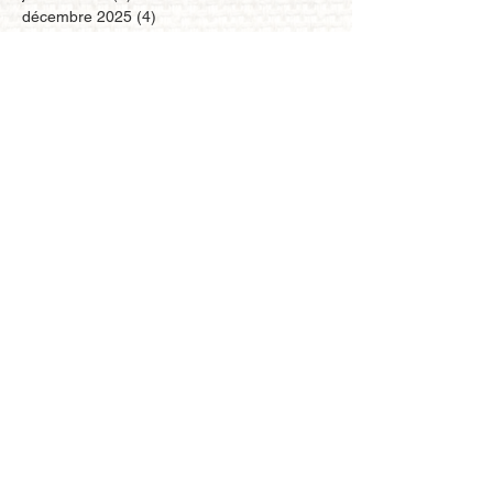
décembre 2025
(4)
4 posts
novembre 2025
(6)
6 posts
octobre 2025
(3)
3 posts
septembre 2025
(1)
1 post
août 2025
(1)
1 post
juillet 2025
(1)
1 post
mars 2025
(6)
6 posts
février 2025
(3)
3 posts
janvier 2025
(5)
5 posts
décembre 2024
(2)
2 posts
novembre 2024
(3)
3 posts
octobre 2024
(4)
4 posts
juillet 2024
(1)
1 post
juin 2024
(2)
2 posts
mai 2024
(3)
3 posts
avril 2024
(1)
1 post
mars 2024
(3)
3 posts
février 2024
(2)
2 posts
janvier 2024
(2)
2 posts
décembre 2023
(3)
3 posts
novembre 2023
(4)
4 posts