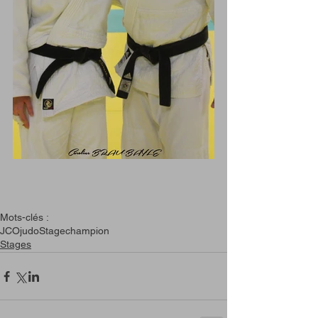
Mots-clés :
JCO
judo
Stage
champion
Stages