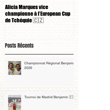
Alicia Marques vice
Alicia Marques 
championne à l’European Cup
championnat de
de Tchéquie 🇨🇿
Posts Récents
Championnat Régional Benjamin
2026
Tournoi de Madrid Benjamin 🇪🇸