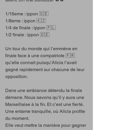
1/16eme : ippon 🇩🇪 
1/8eme : ippon 🇰🇿 
1/4 de finale : ippon 🇵🇱 
1/2 finale : ippon 🇩🇪 
Un tour du monde qui l’emmène en 
finale face à une compatriote 🇫🇷 
qu’elle connait puisqu’Alicia l’avait 
gagné rapidement sur chacune de leur 
opposition.
Dans une ambiance détendu la finale 
démarre. Nous savons qu’il y aura une 
Marseillaise à la fin. Et c’est une fierté.
Une entame tranquille, où Alicia profite 
du moment.
Elle veut mettre la manière pour gagner 