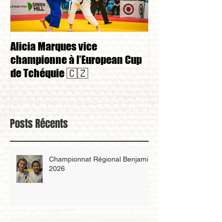
Alicia Marques vice
Alicia Marques 
championne à l’European Cup
championnat de
de Tchéquie 🇨🇿
Posts Récents
Championnat Régional Benjamin
2026