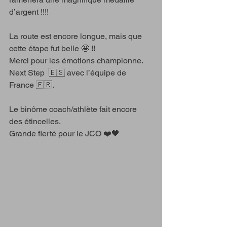
d’argent !!!!
La route est encore longue, mais que 
cette étape fut belle 🤩 !!
Merci pour les émotions championne.
Next Step  🇪🇸 avec l’équipe de 
France 🇫🇷.
Le binôme coach/athlète fait encore 
des étincelles.
Grande fierté pour le JCO ❤️🖤