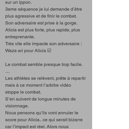
sur un ippon.
3eme séquence je lui demande d’être 
plus agressive et de finir le combat.
Son adversaire est prise à la gorge. 
Alicia est plus forte, plus rapide, plus 
entreprenante. 
Très vite elle impacte son adversaire :  
Waza ari pour Alicia ☑️
Le combat semble presque trop facile.
…
Les athlètes se relèvent, prête à repartir 
mais à ce moment l’arbitre vidéo 
stoppe le combat.
S’en suivent de longue minutes de 
visionnage. 
Nous pensons qu’ils vont annuler le 
score pour Alicia.. ce qui serait bizarre 
car l’impact est réel. Alors nous 