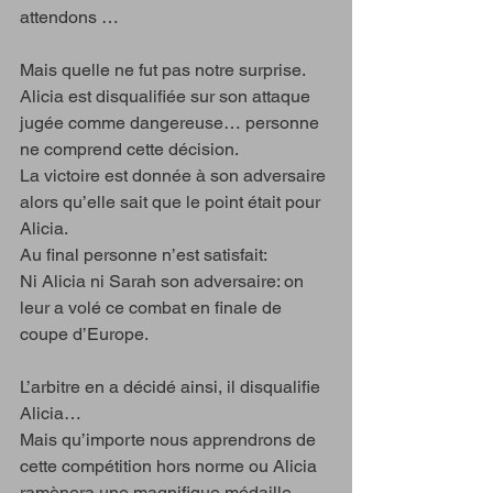
attendons …
Mais quelle ne fut pas notre surprise. 
Alicia est disqualifiée sur son attaque 
jugée comme dangereuse… personne 
ne comprend cette décision.
La victoire est donnée à son adversaire 
alors qu’elle sait que le point était pour 
Alicia. 
Au final personne n’est satisfait:
Ni Alicia ni Sarah son adversaire: on 
leur a volé ce combat en finale de 
coupe d’Europe.
L’arbitre en a décidé ainsi, il disqualifie 
Alicia…
Mais qu’importe nous apprendrons de 
cette compétition hors norme ou Alicia 
ramènera une magnifique médaille 