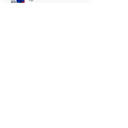
Qualification au championnat de
Zone benjamin
Petit tigre
Archives
mai 2026
(3)
3 posts
avril 2026
(4)
4 posts