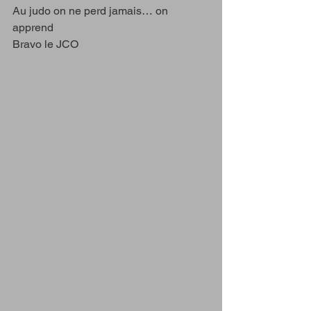
Au judo on ne perd jamais… on 
apprend 
Bravo le JCO 