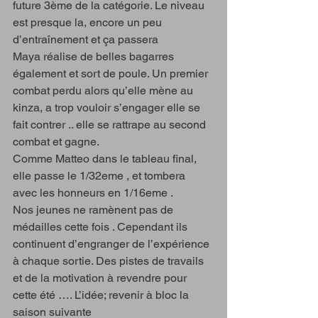
future 3ème de la catégorie. Le niveau 
est presque la, encore un peu 
d’entraînement et ça passera 
Maya réalise de belles bagarres 
également et sort de poule. Un premier 
combat perdu alors qu’elle mène au 
kinza, a trop vouloir s’engager elle se 
fait contrer .. elle se rattrape au second 
combat et gagne.  
Comme Matteo dans le tableau final, 
elle passe le 1/32eme , et tombera 
avec les honneurs en 1/16eme . 
Nos jeunes ne ramènent pas de 
médailles cette fois . Cependant ils 
continuent d’engranger de l’expérience 
à chaque sortie. Des pistes de travails 
et de la motivation à revendre pour 
cette été …. L’idée; revenir à bloc la 
saison suivante 