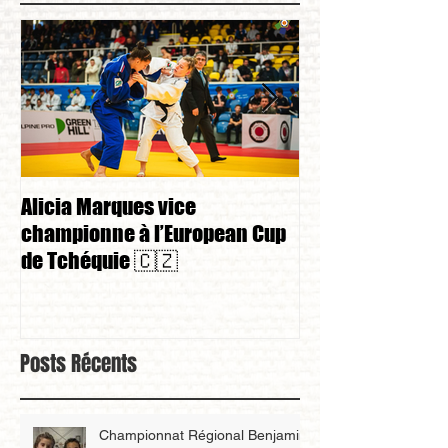
Alicia Marques vice
Alicia Marques 
championne à l’European Cup
championnat de
de Tchéquie 🇨🇿
Posts Récents
Championnat Régional Benjamin