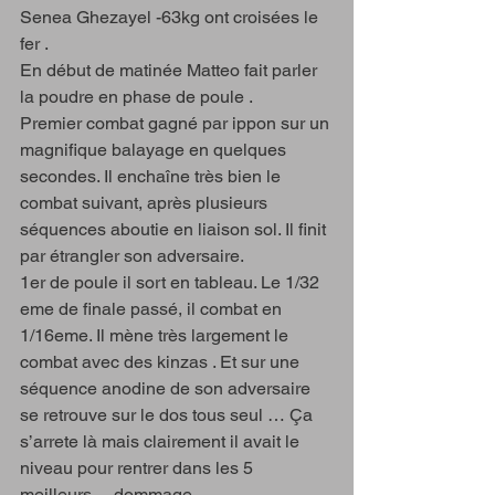
Senea Ghezayel -63kg ont croisées le 
fer .
En début de matinée Matteo fait parler 
la poudre en phase de poule . 
Premier combat gagné par ippon sur un 
magnifique balayage en quelques 
secondes. Il enchaîne très bien le 
combat suivant, après plusieurs 
séquences aboutie en liaison sol. Il finit 
par étrangler son adversaire. 
1er de poule il sort en tableau. Le 1/32 
eme de finale passé, il combat en 
1/16eme. Il mène très largement le 
combat avec des kinzas . Et sur une 
séquence anodine de son adversaire 
se retrouve sur le dos tous seul … Ça 
s’arrete là mais clairement il avait le 
niveau pour rentrer dans les 5 
meilleurs… dommage.