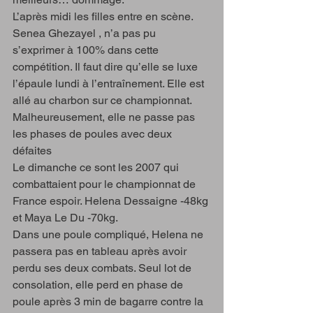
L’après midi les filles entre en scène. 
Senea Ghezayel , n’a pas pu 
s’exprimer à 100% dans cette 
compétition. Il faut dire qu’elle se luxe 
l’épaule lundi à l’entraînement. Elle est 
allé au charbon sur ce championnat. 
Malheureusement, elle ne passe pas 
les phases de poules avec deux 
défaites
Le dimanche ce sont les 2007 qui 
combattaient pour le championnat de 
France espoir. Helena Dessaigne -48kg 
et Maya Le Du -70kg.
Dans une poule compliqué, Helena ne 
passera pas en tableau après avoir 
perdu ses deux combats. Seul lot de 
consolation, elle perd en phase de 
poule après 3 min de bagarre contre la 