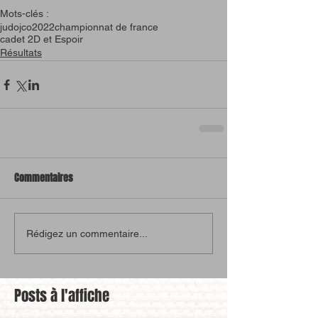
Mots-clés :
judo
jco
2022
championnat de france
cadet 2D et Espoir
Résultats
Commentaires
Rédigez un commentaire...
Posts à l'affiche