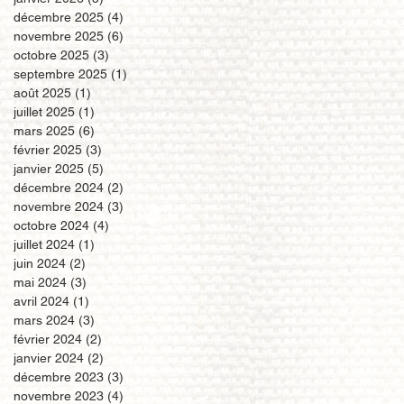
décembre 2025
(4)
4 posts
novembre 2025
(6)
6 posts
octobre 2025
(3)
3 posts
septembre 2025
(1)
1 post
août 2025
(1)
1 post
juillet 2025
(1)
1 post
mars 2025
(6)
6 posts
février 2025
(3)
3 posts
janvier 2025
(5)
5 posts
décembre 2024
(2)
2 posts
novembre 2024
(3)
3 posts
octobre 2024
(4)
4 posts
juillet 2024
(1)
1 post
juin 2024
(2)
2 posts
mai 2024
(3)
3 posts
avril 2024
(1)
1 post
mars 2024
(3)
3 posts
février 2024
(2)
2 posts
janvier 2024
(2)
2 posts
décembre 2023
(3)
3 posts
novembre 2023
(4)
4 posts