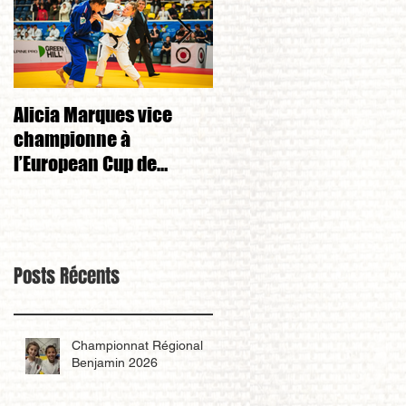
Alicia Marques vice
Alicia Marques 3eme d
championne à
championnat de FRANC
l’European Cup de
cadet 1ere division 
Tchéquie 🇨🇿
Posts Récents
Championnat Régional
Benjamin 2026