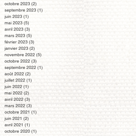
octobre 2023
(2)
2 posts
septembre 2023
(1)
1 post
juin 2023
(1)
1 post
mai 2023
(5)
5 posts
avril 2023
(3)
3 posts
mars 2023
(5)
5 posts
février 2023
(3)
3 posts
janvier 2023
(2)
2 posts
novembre 2022
(5)
5 posts
octobre 2022
(3)
3 posts
septembre 2022
(1)
1 post
août 2022
(2)
2 posts
juillet 2022
(1)
1 post
juin 2022
(1)
1 post
mai 2022
(2)
2 posts
avril 2022
(3)
3 posts
mars 2022
(3)
3 posts
octobre 2021
(1)
1 post
juin 2021
(2)
2 posts
avril 2021
(1)
1 post
octobre 2020
(1)
1 post