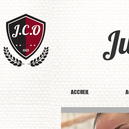
J
ACCUEIL
A