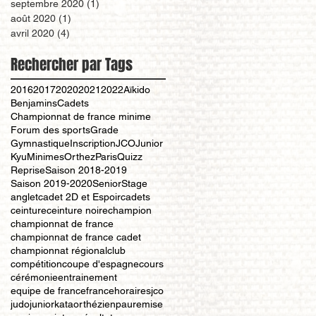
septembre 2020
(1)
1 post
août 2020
(1)
1 post
avril 2020
(4)
4 posts
Rechercher par Tags
2016
2017
2020
2021
2022
Aïkido
Benjamins
Cadets
Championnat de france minime
Forum des sports
Grade
Gymnastique
Inscription
JCO
Junior
Kyu
Minimes
Orthez
Paris
Quizz
Reprise
Saison 2018-2019
Saison 2019-2020
Senior
Stage
anglet
cadet 2D et Espoir
cadets
ceinture
ceinture noire
champion
championnat de france
championnat de france cadet
championnat régional
club
compétition
coupe d'espagne
cours
cérémonie
entrainement
equipe de france
france
horaires
jco
judo
junior
kata
orthézien
pau
remise