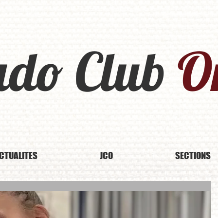
udo Club
Or
CTUALITES
JCO
SECTIONS