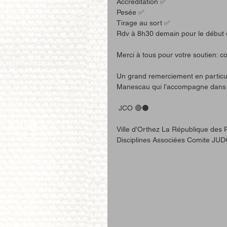
Accréditation ✅
Pesée ✅
Tirage au sort ✅ 
Rdv à 8h30 demain pour le début de
Merci à tous pour votre soutien: c
Un grand remerciement en particul
Manescau qui l’accompagne dans s
 JCO 🔴⚫️
Ville d'Orthez La République des 
Disciplines Associées Comite JUD