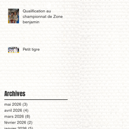
Qualification au
championnat de Zone
benjamin
Petit tigre
Archives
mai 2026
(3)
3 posts
avril 2026
(4)
4 posts
mars 2026
(8)
8 posts
février 2026
(2)
2 posts
janvier 2026
(5)
5 posts