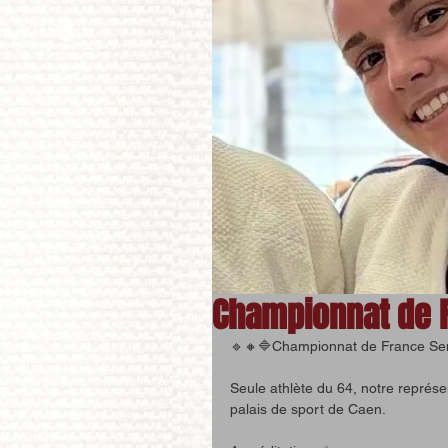
Championnat de F
🔹🔸🔷Championnat de France Seni
Seule athlète du 64, notre représe
palais de sport de Caen.