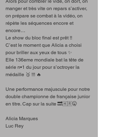
Alors pour combler le vide, on dort, on 
manger et très vite on repars s’activer, 
on prépare se combat à la vidéo, on 
répète les séquences encore et 
encore… 
Le show du bloc final est prêt !! 
C’est le moment que Alicia a choisi 
pour briller aux yeux de tous ✨ 
Elle 136eme mondiale bat la tête de 
série n•1 du jour pour s’octroyer la 
médaille 🥉 !!! 🔥
Une performance majuscule pour notre 
double championne de française junior 
en titre. Cap sur la suite 🔜🇭🇷🤫
Alicia Marques
Luc Rey