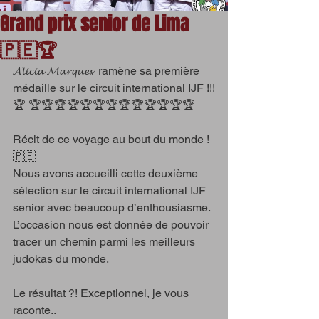
Grand prix senior de Lima
🇵🇪🏆
𝓐𝓵𝓲𝓬𝓲𝓪 𝓜𝓪𝓻𝓺𝓾𝓮𝓼  ramène sa première 
médaille sur le circuit international IJF !!!
🏆 🏆🏆🏆🏆🏆🏆🏆🏆🏆🏆🏆🏆🏆
Récit de ce voyage au bout du monde ! 
🇵🇪
Nous avons accueilli cette deuxième 
sélection sur le circuit international IJF 
senior avec beaucoup d’enthousiasme.
L’occasion nous est donnée de pouvoir 
tracer un chemin parmi les meilleurs 
judokas du monde.
Le résultat ?! Exceptionnel, je vous 
raconte..