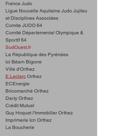
France Judo
Ligue Nouvelle Aquitaine Judo Jujitsu 
et Disciplines Associées
Comite JUDO 64
Comité Départemental Olympique & 
Sportif 64
SudOuest.fr
La République des Pyrénées
ici Béarn Bigorre
Ville d'Orthez
E.Leclerc
 Orthez
ECEnergie
Bricomarché Orthez
Darty Orthez
Crédit Mutuel
Guy Hoquet l'Immobilier Orthez
Imprimerie Icn Orthez
La Boucherie