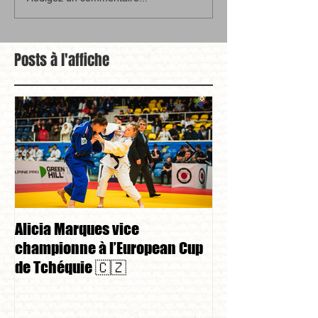
Posts à l'affiche
Alicia Marques vice
Alicia Marques 
championne à l’European Cup
championnat de
de Tchéquie 🇨🇿