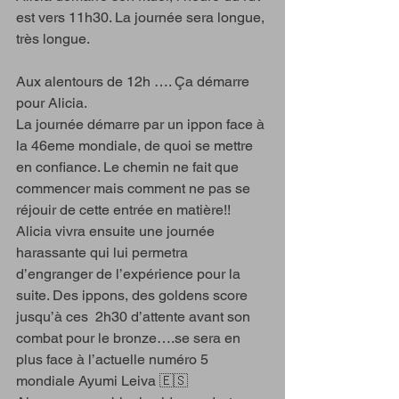
est vers 11h30. La journée sera longue, 
très longue. 
Aux alentours de 12h …. Ça démarre 
pour Alicia. 
La journée démarre par un ippon face à 
la 46eme mondiale, de quoi se mettre 
en confiance. Le chemin ne fait que 
commencer mais comment ne pas se 
réjouir de cette entrée en matière!! 
Alicia vivra ensuite une journée 
harassante qui lui permetra 
d’engranger de l’expérience pour la 
suite. Des ippons, des goldens score 
jusqu’à ces  2h30 d’attente avant son 
combat pour le bronze….se sera en 
plus face à l’actuelle numéro 5 
mondiale Ayumi Leiva 🇪🇸 