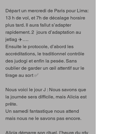
Départ un mercredi de Paris pour Lima: 
13 h de vol, et 7h de décalage horaire 
plus tard. Il aura fallut s’adapter 
rapidement. 2  jours d’adaptation au 
jetlag ✈️…. 
Ensuite le protocole, d’abord les 
accréditations, le traditionnel contrôle 
des judogi et enfin la pesée. Sans 
oublier de garder un œil attentif sur le 
tirage au sort ✅
Nous voici le jour J : Nous savons que 
la journée sera difficile, mais Alicia est 
prête.
Un samedi fantastique nous attend 
mais nous ne le savons pas encore. 
Alicia démarre son rituel, l’heure du rdv 