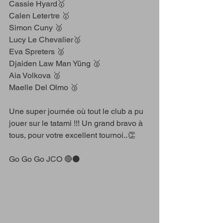
Cassie Hyard🥇
Calen Letertre 🥇
Simon Cuny 🥈
Lucy Le Chevalier🥈
Eva Spreters 🥈
Djaiden Law Man Yüng 🥈
Aia Volkova 🥈
Maelle Del Olmo 🥉
Une super journée où tout le club a pu 
jouer sur le tatami !!! Un grand bravo à 
tous, pour votre excellent tournoi..👏
Go Go Go JCO 🔴⚫️