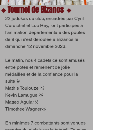
🔹Tournoi de Bizanos 🔹
22 judokas du club, encadrés par Cyril 
Curutchet et Luc Rey,  ont participés à 
l'animation départementale des poules 
de 9 qui s'est déroulée à Bizanos le 
dimanche 12 novembre 2023.
Le matin, nos 4 cadets ce sont amusés 
entre potes et ramènent de jolie 
médailles et de la confiance pour la 
suite 💫
Mathis Toulouze 🥇
Kevin Lamugue 🥉
Matteo Aguiar🥉
Timothee Wagner🥉
En minimes 7 combattants sont venues 
prendre du plaisir sur le tatami!! Tous ce 