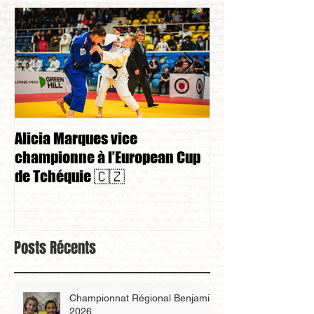
Alicia Marques vice
Alicia Marques 
championne à l’European Cup
championnat de
de Tchéquie 🇨🇿
Posts Récents
Championnat Régional Benjamin
2026