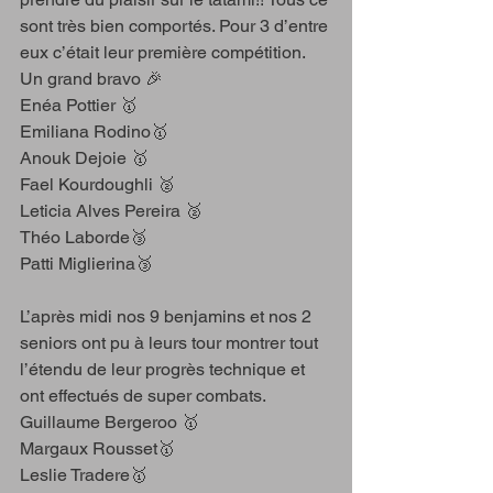
sont très bien comportés. Pour 3 d’entre 
eux c’était leur première compétition. 
Un grand bravo 🎉 
Enéa Pottier 🥇
Emiliana Rodino🥇
Anouk Dejoie 🥇
Fael Kourdoughli 🥈
Leticia Alves Pereira 🥈
Théo Laborde🥉
Patti Miglierina🥉
L’après midi nos 9 benjamins et nos 2 
seniors ont pu à leurs tour montrer tout 
l’étendu de leur progrès technique et 
ont effectués de super combats.
Guillaume Bergeroo 🥇
Margaux Rousset🥇
Leslie Tradere🥇