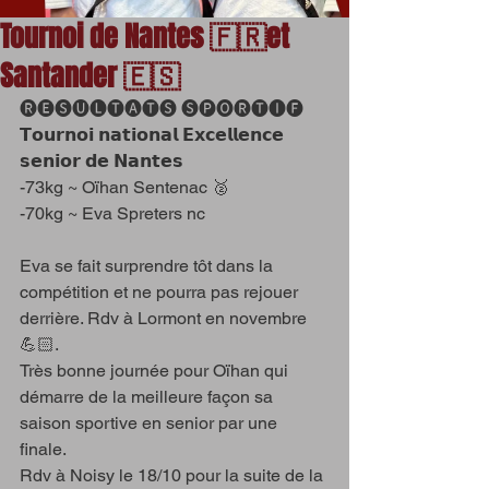
Tournoi de Nantes 🇫🇷et
Santander 🇪🇸
🅡🅔🅢🅤🅛🅣🅐🅣🅢 🅢🅟🅞🅡🅣🅘🅕 
𝗧𝗼𝘂𝗿𝗻𝗼𝗶 𝗻𝗮𝘁𝗶𝗼𝗻𝗮𝗹 𝗘𝘅𝗰𝗲𝗹𝗹𝗲𝗻𝗰𝗲 
𝘀𝗲𝗻𝗶𝗼𝗿 𝗱𝗲 𝗡𝗮𝗻𝘁𝗲𝘀 
-73kg ~ Oïhan Sentenac 🥈
-70kg ~ Eva Spreters nc
Eva se fait surprendre tôt dans la 
compétition et ne pourra pas rejouer 
derrière. Rdv à Lormont en novembre 
💪🏻.
Très bonne journée pour Oïhan qui 
démarre de la meilleure façon sa 
saison sportive en senior par une 
finale. 
Rdv à Noisy le 18/10 pour la suite de la 