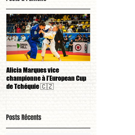
Alicia Marques vice
Alicia Marques 
championne à l’European Cup
championnat de
de Tchéquie 🇨🇿
Posts Récents