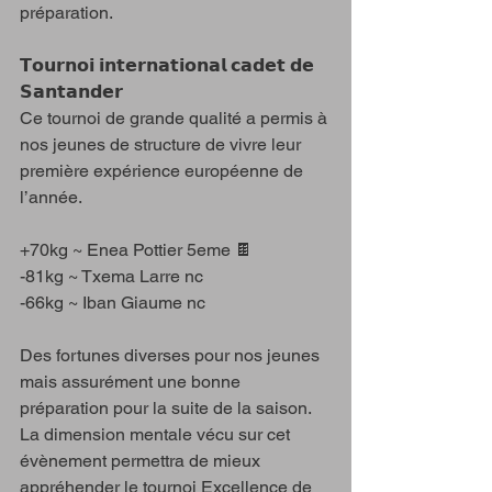
préparation. 
𝗧𝗼𝘂𝗿𝗻𝗼𝗶 𝗶𝗻𝘁𝗲𝗿𝗻𝗮𝘁𝗶𝗼𝗻𝗮𝗹 𝗰𝗮𝗱𝗲𝘁 𝗱𝗲 
𝗦𝗮𝗻𝘁𝗮𝗻𝗱𝗲𝗿
Ce tournoi de grande qualité a permis à 
nos jeunes de structure de vivre leur 
première expérience européenne de 
l’année.
+70kg ~ Enea Pottier 5eme 🍫
-81kg ~ Txema Larre nc
-66kg ~ Iban Giaume nc
Des fortunes diverses pour nos jeunes 
mais assurément une bonne 
préparation pour la suite de la saison. 
La dimension mentale vécu sur cet 
évènement permettra de mieux 
appréhender le tournoi Excellence de 