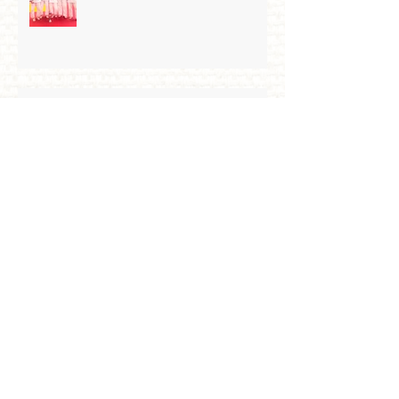
Championnat de France junior
1D
Qualification au championnat de
Zone benjamin
Petit tigre