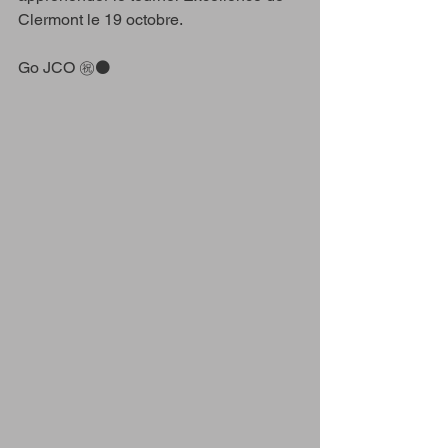
Clermont le 19 octobre.
Go JCO ㊗️⚫️