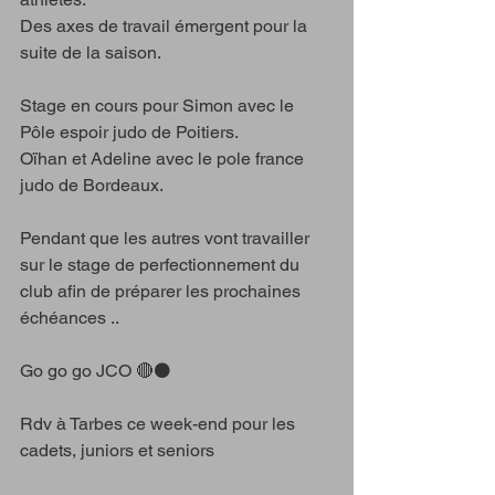
Des axes de travail émergent pour la 
suite de la saison.
Stage en cours pour Simon avec le 
Pôle espoir judo de Poitiers.
Oïhan et Adeline avec le pole france 
judo de Bordeaux.
Pendant que les autres vont travailler 
sur le stage de perfectionnement du 
club afin de préparer les prochaines 
échéances ..
Go go go JCO 🔴⚫️
Rdv à Tarbes ce week-end pour les 
cadets, juniors et seniors