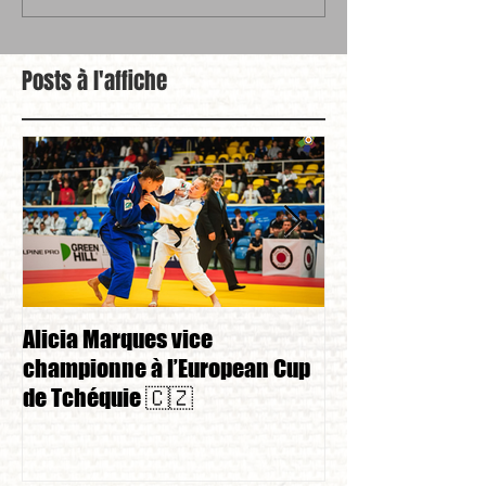
Posts à l'affiche
Alicia Marques vice
Alicia Marques 
championne à l’European Cup
championnat de
de Tchéquie 🇨🇿