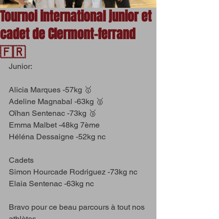
Tournoi international junior et
cadet de Clermont-ferrand
🇫🇷
Junior:
Alicia Marques -57kg 🥇
Adeline Magnabal -63kg 🥈
Oïhan Sentenac -73kg 🥉
Emma Malbet -48kg 7ème
Héléna Dessaigne -52kg nc
Cadets 
Simon Hourcade Rodriguez -73kg nc
Elaia Sentenac -63kg nc
Bravo pour ce beau parcours à tout nos 
athlètes.